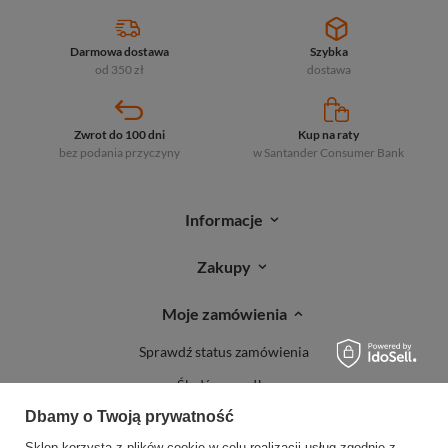
Darmowa dostawa
Szybka
od 350 zł
dostawa
Zwrot do 100 dni
Kup na raty
bez podania przyczyny
w Santander
Consumer Bank
Informacje
Zakupy
Moje zamówienia
Sprawdź status zamówienia
Śledź przesyłkę
Dbamy o Twoją prywatność
Reklamacje
Sklep korzysta z plików cookie w celu realizacji usług zgodnie z