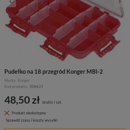
Pudełko na 18 przegród Konger MBI-2
Marka:
Konger
Kod produktu:
308631
48,50 zł
brutto
/
szt.
Produkt niedostępny
Sprawdź czasy i koszty wysyłki