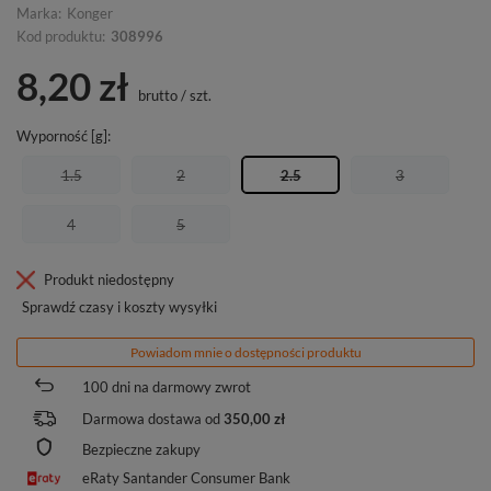
Marka:
Konger
Kod produktu:
308996
8,20 zł
brutto
/
szt.
Wyporność [g]
1.5
2
2.5
3
4
5
Produkt niedostępny
Sprawdź czasy i koszty wysyłki
Powiadom mnie o dostępności produktu
100
dni na darmowy zwrot
Darmowa dostawa od
350,00 zł
Bezpieczne zakupy
eRaty Santander Consumer Bank