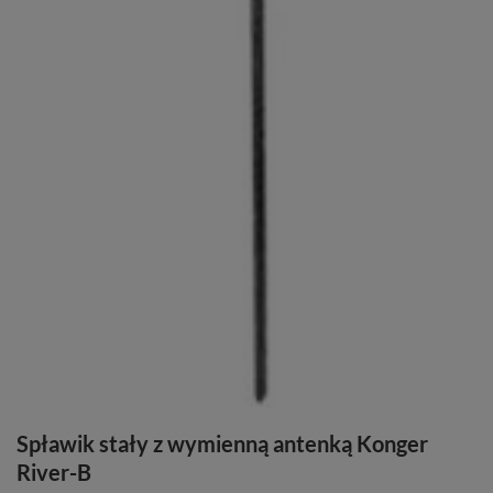
Spławik stały z wymienną antenką Konger
River-B