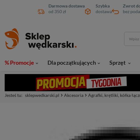
Darmowa dostawa
Szybka
Zwrot do
od 350 zł
dostawa
bez poda
% Promocje
Dla początkujących
Sprzęt
Jesteś tu:
sklepwedkarski.pl
Akcesoria
Agrafki, krętliki, kółka łą