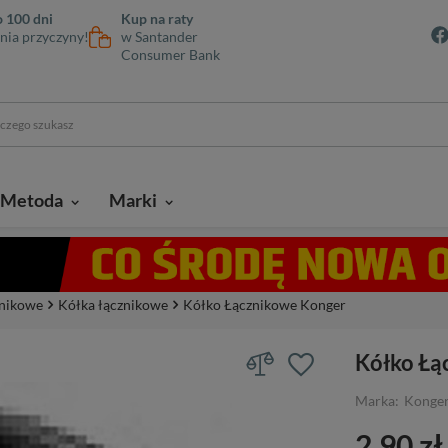
 100 dni
Kup na raty
nia przyczyny!
w Santander
Consumer Bank
Metoda
Marki
cznikowe
Kółka łącznikowe
Kółko Łącznikowe Konger
Kółko Łą
Marka:
Konge
2,90 zł