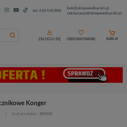
bok@sklepwedkarski.pl
tel:
510 510 806
reklamacje@sklepwedkarski.pl
0,00 zł
ZALOGUJ SIĘ
OBSERWOWANE
cznikowe Konger
r
Kod produktu:
309105