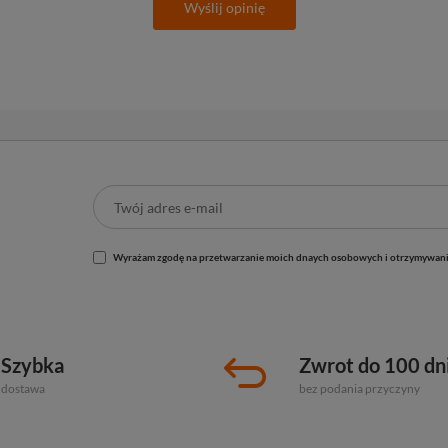
Wyślij opinię
Wyrażam zgodę na przetwarzanie moich dnaych osobowych i otrzymywani
Szybka
Zwrot do 100 dn
dostawa
bez podania przyczyny