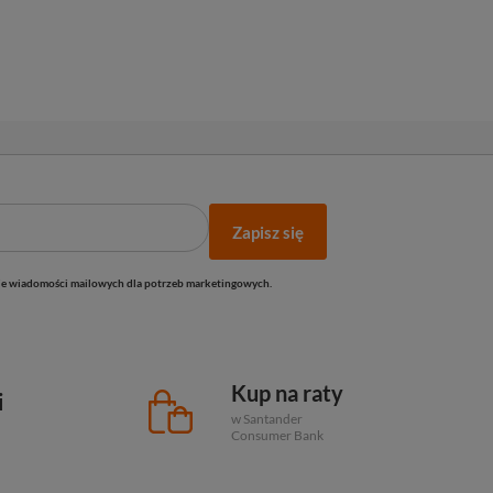
Zapisz się
e wiadomości mailowych dla potrzeb marketingowych.
Kup na raty
i
w Santander
Consumer Bank