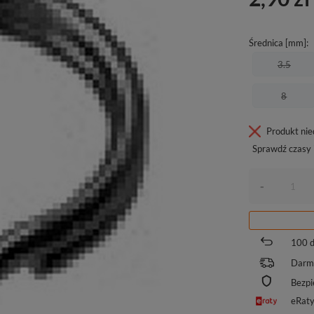
Średnica [mm]
3.5
8
Produkt ni
Sprawdź czasy 
-
100
d
Darm
Bezpi
eRat