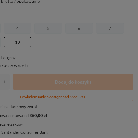
brutto
/
opakowanie
4
5
6
7
10
edostępny
i koszty wysyłki
Dodaj do koszyka
+
Powiadom mnie o dostępności produktu
ni na darmowy zwrot
owa dostawa od
350,00 zł
eczne zakupy
y Santander Consumer Bank