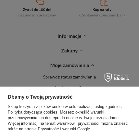
Zwrot do 100 dni
Kup na raty
bez podania przyczyny
w Santander
Consumer Bank
Informacje
Zakupy
Moje zamówienia
Sprawdź status zamówienia
Śledź przesyłkę
Dbamy o Twoją prywatność
Reklamacje
Sklep korzysta z plików cookie w celu realizacji usług zgodnie z
Zwroty
Polityką dotyczącą cookies
. Możesz określić warunki
przechowywania lub dostępu do cookie w Twojej przeglądarce.
Więcej informacji na temat warunków i prywatności można znaleźć
także na stronie
Prywatność i warunki Google
.