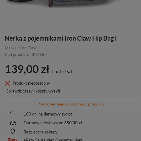
Nerka z pojemnikami Iron Claw Hip Bag I
Marka:
Iron Claw
Kod produktu:
307962
139,00 zł
brutto
/
szt.
Produkt niedostępny
Sprawdź czasy i koszty wysyłki
Powiadom mnie o dostępności produktu
100
dni na darmowy zwrot
Darmowa dostawa od
350,00 zł
Bezpieczne zakupy
eRaty Santander Consumer Bank