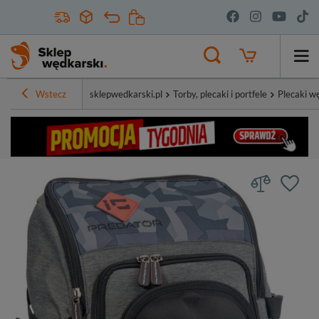
Wstecz
sklepwedkarski.pl
Torby, plecaki i portfele
Plecaki w