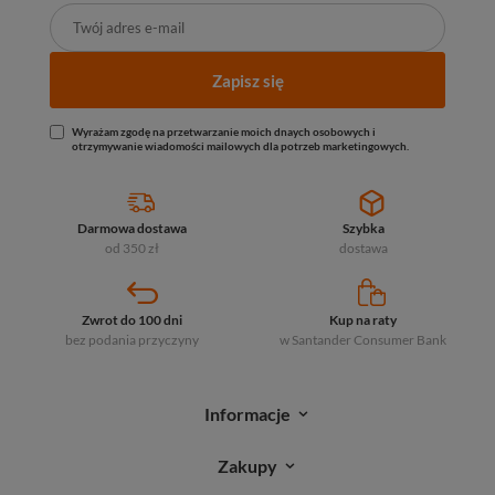
Zapisz się
Wyrażam zgodę na przetwarzanie moich dnaych osobowych i
otrzymywanie wiadomości mailowych dla potrzeb marketingowych.
Darmowa dostawa
Szybka
od 350 zł
dostawa
Zwrot do 100 dni
Kup na raty
bez podania przyczyny
w Santander
Consumer Bank
Informacje
Zakupy