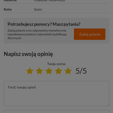
Materiał
Polyester 400x400D
Kolor
Szary
Potrzebujesz pomocy? Masz pytania?
Zadaj pytanie a my odpowiemy niezwłocznie,
Zadaj pytanie
najciekawsze pytania i odpowiedzi publikując
dla innych.
Napisz swoją opinię
Twoja ocena:
5/5
Treść twojej opinii