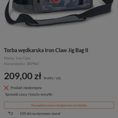
Torba wędkarska Iron Claw Jig Bag II
Marka:
Iron Claw
Kod produktu:
307967
209,00 zł
brutto
/
szt.
Produkt niedostępny
Sprawdź czasy i koszty wysyłki
Powiadom mnie o dostępności produktu
100
dni na darmowy zwrot