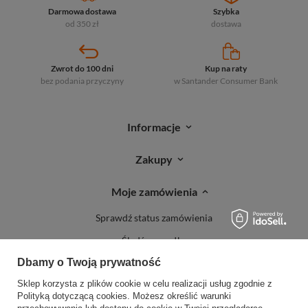
Darmowa dostawa
Szybka
od 350 zł
dostawa
Zwrot do 100 dni
Kup na raty
bez podania przyczyny
w Santander
Consumer Bank
Informacje
Zakupy
Moje zamówienia
Sprawdź status zamówienia
Śledź przesyłkę
Dbamy o Twoją prywatność
Reklamacje
Sklep korzysta z plików cookie w celu realizacji usług zgodnie z
Zwroty
Polityką dotyczącą cookies
. Możesz określić warunki