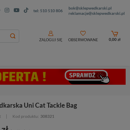
bok@sklepwedkarski.pl
tel:
510 510 806
reklamacje@sklepwedkarski.pl
0,00 zł
ZALOGUJ SIĘ
OBSERWOWANE
dkarska Uni Cat Tackle Bag
t
Kod produktu:
308321
 zł