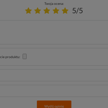
Twoja ocena:
5/5
cie produktu:
Wyślij opinię