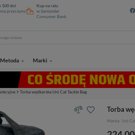
 100 dni
Kup na raty
nia przyczyny!
w Santander
Consumer Bank
Metoda
Marki
unkcyjne
Torba wędkarska Uni Cat Tackle Bag
Torba wę
Marka:
Uni Ca
224,00