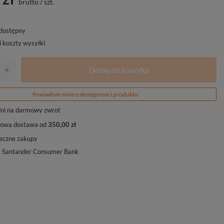
brutto
/
szt.
edostępny
i koszty wysyłki
Dodaj do koszyka
+
Powiadom mnie o dostępności produktu
ni na darmowy zwrot
owa dostawa od
350,00 zł
eczne zakupy
y Santander Consumer Bank