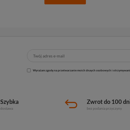
Wyrażam zgodę na przetwarzanie moich dnaych osobowych i otrzymywani
Szybka
Zwrot do 100 dn
dostawa
bez podania przyczyny