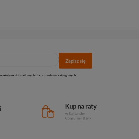
Zapisz się
e wiadomości mailowych dla potrzeb marketingowych.
Kup na raty
i
w Santander
Consumer Bank