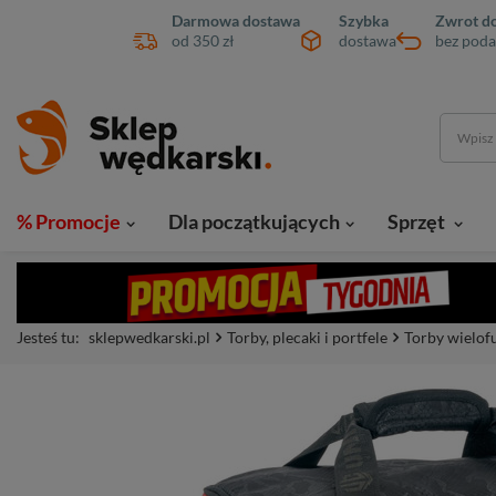
Darmowa dostawa
Szybka
Zwrot do
od 350 zł
dostawa
bez poda
% Promocje
Dla początkujących
Sprzęt
Jesteś tu:
sklepwedkarski.pl
Torby, plecaki i portfele
Torby wielof