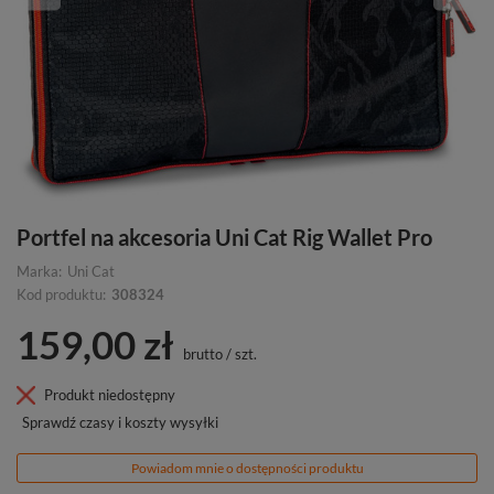
Portfel na akcesoria Uni Cat Rig Wallet Pro
Marka:
Uni Cat
Kod produktu:
308324
159,00 zł
brutto
/
szt.
Produkt niedostępny
Sprawdź czasy i koszty wysyłki
Powiadom mnie o dostępności produktu