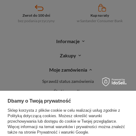
Zwrot do 100 dni
Kup na raty
bez podania przyczyny
w Santander
Consumer Bank
Informacje
Zakupy
Moje zamówienia
Sprawdź status zamówienia
Śledź przesyłkę
Dbamy o Twoją prywatność
Reklamacje
Sklep korzysta z plików cookie w celu realizacji usług zgodnie z
Zwroty
Polityką dotyczącą cookies
. Możesz określić warunki
przechowywania lub dostępu do cookie w Twojej przeglądarce.
Więcej informacji na temat warunków i prywatności można znaleźć
także na stronie
Prywatność i warunki Google
.