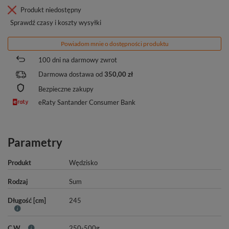
Produkt niedostępny
Sprawdź czasy i koszty wysyłki
Powiadom mnie o dostępności produktu
100
dni na darmowy zwrot
Darmowa dostawa od
350,00 zł
Bezpieczne zakupy
eRaty Santander Consumer Bank
Parametry
Produkt
Wędzisko
Rodzaj
Sum
Długość [cm]
245
C.W.
250-500g