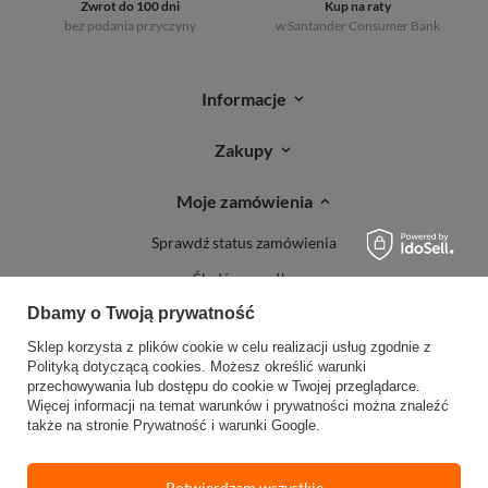
Zwrot do 100 dni
Kup na raty
bez podania przyczyny
w Santander
Consumer Bank
Informacje
Zakupy
Moje zamówienia
Sprawdź status zamówienia
Śledź przesyłkę
Dbamy o Twoją prywatność
Reklamacje
Sklep korzysta z plików cookie w celu realizacji usług zgodnie z
Zwroty
Polityką dotyczącą cookies
. Możesz określić warunki
przechowywania lub dostępu do cookie w Twojej przeglądarce.
Więcej informacji na temat warunków i prywatności można znaleźć
także na stronie
Prywatność i warunki Google
.
Potwierdzam wszystkie