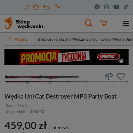
Wstecz
sklepwedkarski.pl
Wędziska
Sumowe
Wędka Uni 
Wędka Uni Cat Destroyer MP3 Party Boat
Marka:
Uni Cat
Kod produktu:
308330
459,00 zł
brutto
/
szt.