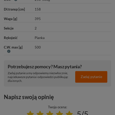
Dł.transp [cm]
158
Waga [g]
395
Sekcje
2
Rękojeść
Pianka
C.W. max [g]
500
Potrzebujesz pomocy? Masz pytania?
Zadaj pytanie a my odpowiemy niezwłocznie,
Zadaj pytanie
najciekawsze pytania i odpowiedzi publikując
dla innych.
Napisz swoją opinię
Twoja ocena:
5/5