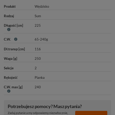
Produkt
Wędzisko
Rodzaj
Sum
Długość [cm]
225
C.W.
65-240g
Dł.transp [cm]
116
Waga [g]
250
Sekcje
2
Rękojeść
Pianka
C.W. max [g]
240
Potrzebujesz pomocy? Masz pytania?
Zadaj pytanie a my odpowiemy niezwłocznie,