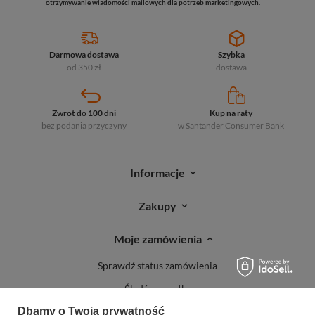
otrzymywanie wiadomości mailowych dla potrzeb marketingowych.
Darmowa dostawa
Szybka
od 350 zł
dostawa
Zwrot do 100 dni
Kup na raty
bez podania przyczyny
w Santander
Consumer Bank
Informacje
Zakupy
Moje zamówienia
Sprawdź status zamówienia
Śledź przesyłkę
Dbamy o Twoją prywatność
Reklamacje