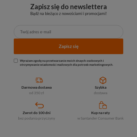
Zapisz się do newslettera
Bądź na bieżąco z nowościami i promocjami!
Zapisz się
Wyrażam zgodę na przetwarzanie moich dnaych osobowych i
otrzymywanie wiadomości mailowych dla potrzeb marketingowych.
Darmowa dostawa
Szybka
od 350 zł
dostawa
Zwrot do 100 dni
Kup na raty
bez podania przyczyny
w Santander
Consumer Bank