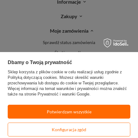
Informacje
Zakupy
Moje zamówienia
Sprawdź status zamówienia
Śledź przesyłkę
Dbamy o Twoją prywatność
Reklamacje
Sklep korzysta z plików cookie w celu realizacji usług zgodnie z
Zwroty
Polityką dotyczącą cookies
. Możesz określić warunki
przechowywania lub dostępu do cookie w Twojej przeglądarce.
Więcej informacji na temat warunków i prywatności można znaleźć
także na stronie
Prywatność i warunki Google
.
Potwierdzam wszystkie
W sklepie prezentujemy ceny brutto (z VAT).
Stawki VAT dla konsumentów z
kraju:
Polska
.
Konfiguracja zgód
-
Dodaj do koszyka
+