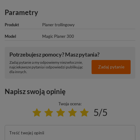
Parametry
Produkt
Planer trollingowy
Model
Magic Planer 300
Potrzebujesz pomocy? Masz pytania?
Zadaj pytanie a my odpowiemy niezwłocznie,
Zadaj pytanie
najciekawsze pytania i odpowiedzi publikując
dla innych.
Napisz swoją opinię
Twoja ocena:
5/5
Treść twojej opinii