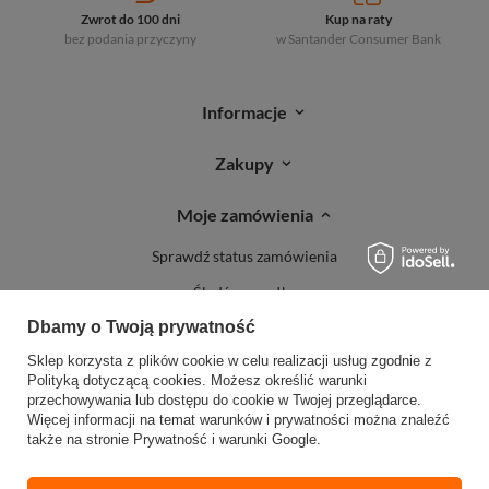
Zwrot do 100 dni
Kup na raty
bez podania przyczyny
w Santander
Consumer Bank
Informacje
Zakupy
Moje zamówienia
Sprawdź status zamówienia
Śledź przesyłkę
Dbamy o Twoją prywatność
Reklamacje
Sklep korzysta z plików cookie w celu realizacji usług zgodnie z
Zwroty
Polityką dotyczącą cookies
. Możesz określić warunki
przechowywania lub dostępu do cookie w Twojej przeglądarce.
Więcej informacji na temat warunków i prywatności można znaleźć
także na stronie
Prywatność i warunki Google
.