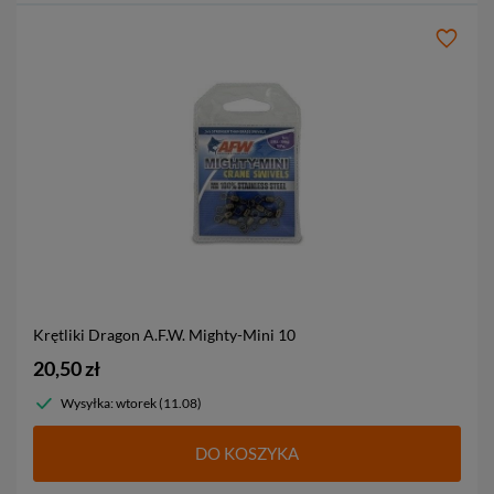
Krętliki Dragon A.F.W. Mighty-Mini
10
20,50 zł
Wysyłka: wtorek (11.08)
DO KOSZYKA