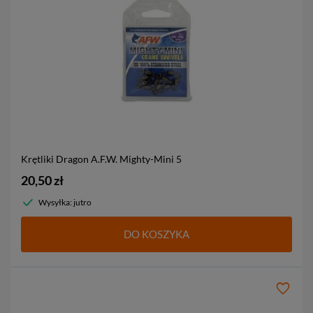
Krętliki Dragon A.F.W. Mighty-Mini
5
20,50 zł
Wysyłka: jutro
DO KOSZYKA