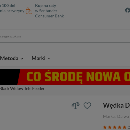
 100 dni
Kup na raty
nia przyczyny!
w Santander
Consumer Bank
Metoda
Marki
lack Widow Tele Feeder
Wędka Da
Marka:
Daiwa
(