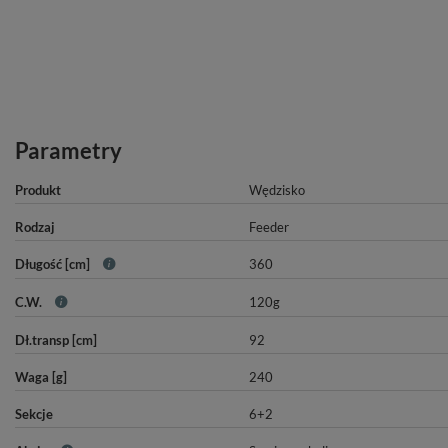
Parametry
Produkt
Wędzisko
Rodzaj
Feeder
Długość [cm]
360
C.W.
120g
Dł.transp [cm]
92
Waga [g]
240
Sekcje
6+2