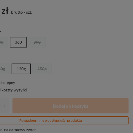
 zł
brutto
/
szt.
]
30
360
390
00g
120g
150g
edostępny
i koszty wysyłki
Dodaj do koszyka
+
Powiadom mnie o dostępności produktu
ni na darmowy zwrot