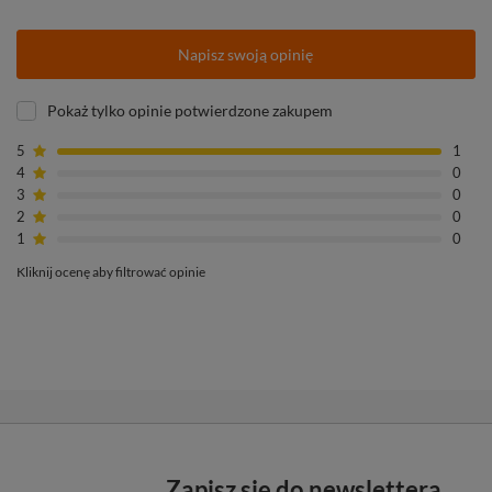
Napisz swoją opinię
Pokaż tylko opinie potwierdzone zakupem
5
1
4
0
3
0
2
0
1
0
Kliknij ocenę aby filtrować opinie
Zapisz się do newslettera