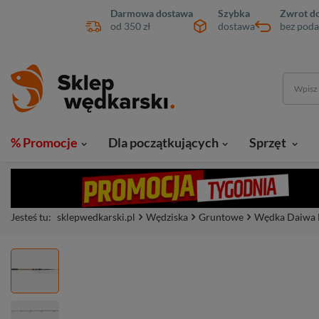
Darmowa dostawa
Szybka
Zwrot do
od 350 zł
dostawa
bez poda
% Promocje
Dla początkujących
Sprzęt
Jesteś tu:
sklepwedkarski.pl
Wędziska
Gruntowe
Wędka Daiwa B