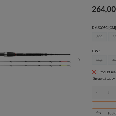
264,00
DŁUGOŚĆ [CM
300
3
C.W.
80g
1
Produkt ni
Sprawdź czasy 
-
100
d