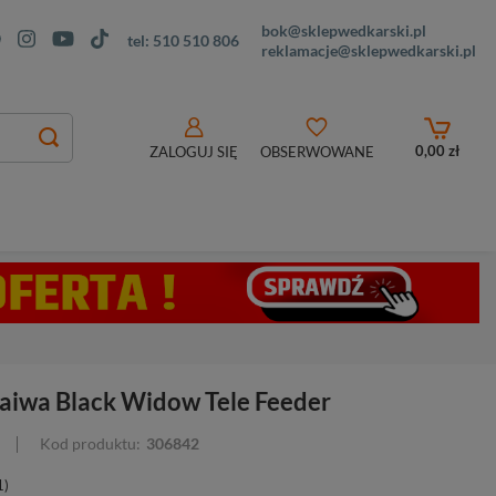
bok@sklepwedkarski.pl
tel:
510 510 806
reklamacje@sklepwedkarski.pl
0,00 zł
ZALOGUJ SIĘ
OBSERWOWANE
iwa Black Widow Tele Feeder
Kod produktu:
306842
1)