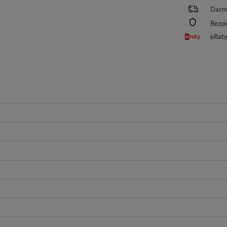
Darm
Bezpi
eRat