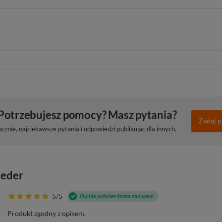
Potrzebujesz pomocy? Masz pytania?
Zadaj p
znie, najciekawsze pytania i odpowiedzi publikując dla innych.
eeder
5/5
Opinia potwierdzona zakupem
Produkt zgodny z opisem.