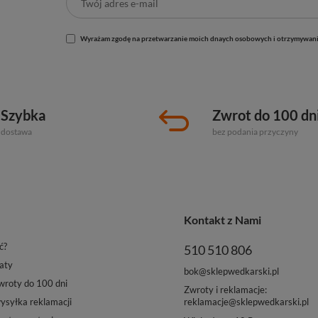
Wyrażam zgodę na przetwarzanie moich dnaych osobowych i otrzymywani
Szybka
Zwrot do 100 dn
dostawa
bez podania przyczyny
Kontakt z Nami
ć?
510 510 806
aty
bok@sklepwedkarski.pl
roty do 100 dni
Zwroty i reklamacje:
reklamacje@sklepwedkarski.pl
syłka reklamacji