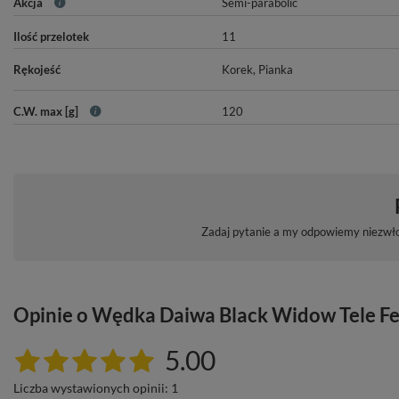
Akcja
Semi-parabolic
Ilość przelotek
11
Rękojeść
Korek
,
Pianka
C.W. max [g]
120
Zadaj pytanie a my odpowiemy niezwłoc
Opinie o Wędka Daiwa Black Widow Tele F
5.00
Liczba wystawionych opinii: 1