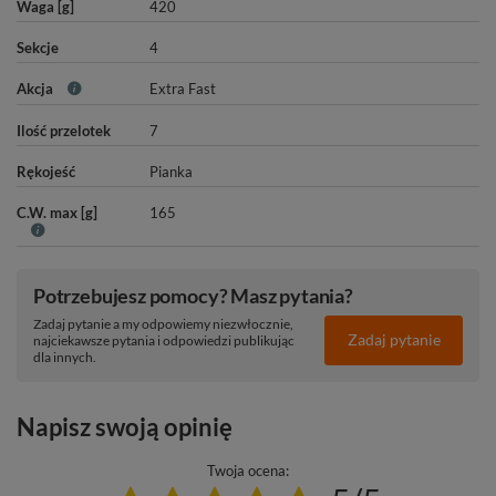
Waga [g]
420
Sekcje
4
Akcja
Extra Fast
Ilość przelotek
7
Rękojeść
Pianka
C.W. max [g]
165
Potrzebujesz pomocy? Masz pytania?
Zadaj pytanie a my odpowiemy niezwłocznie,
Zadaj pytanie
najciekawsze pytania i odpowiedzi publikując
dla innych.
Napisz swoją opinię
Twoja ocena: