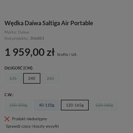
Wędka Daiwa Saltiga Air Portable
Marka:
Daiwa
Kod produktu:
306883
1 959,00 zł
brutto
/
szt.
DŁUGOŚĆ [CM]
175
240
250
C.W.
150-300g
40-110g
120-165g
120-160g
Produkt niedostępny
Sprawdź czasy i koszty wysyłki