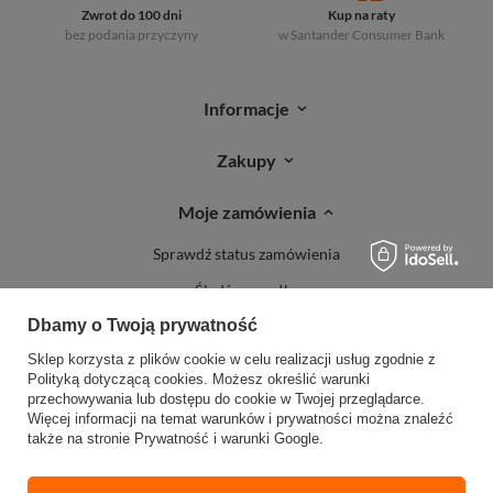
Zwrot do 100 dni
Kup na raty
bez podania przyczyny
w Santander
Consumer Bank
Informacje
Zakupy
Moje zamówienia
Sprawdź status zamówienia
Śledź przesyłkę
Dbamy o Twoją prywatność
Reklamacje
Sklep korzysta z plików cookie w celu realizacji usług zgodnie z
Zwroty
Polityką dotyczącą cookies
. Możesz określić warunki
przechowywania lub dostępu do cookie w Twojej przeglądarce.
Więcej informacji na temat warunków i prywatności można znaleźć
także na stronie
Prywatność i warunki Google
.