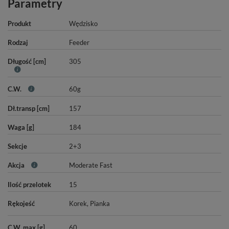
Parametry
Produkt
Wędzisko
Rodzaj
Feeder
Długość [cm]
305
C.W.
60g
Dł.transp [cm]
157
Waga [g]
184
Sekcje
2+3
Akcja
Moderate Fast
Ilość przelotek
15
Rękojeść
Korek
,
Pianka
C.W. max [g]
60