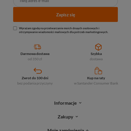
Zapisz się
Wyrażam zgodę na przetwarzanie moich dnaych osobowych i
otrzymywanie wiadomości mailowych dla potrzeb marketingowych.
Darmowa dostawa
Szybka
od 350 zł
dostawa
Zwrot do 100 dni
Kup na raty
bez podania przyczyny
w Santander
Consumer Bank
Informacje
Zakupy
Moje zamówienia