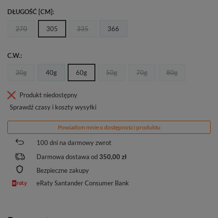
DŁUGOŚĆ [CM]
270
305
335
366
C.W.
30g
40g
60g
50g
70g
80g
Produkt niedostępny
Sprawdź czasy i koszty wysyłki
Powiadom mnie o dostępności produktu
100
dni na darmowy zwrot
Darmowa dostawa od
350,00 zł
Bezpieczne zakupy
eRaty Santander Consumer Bank