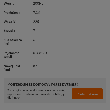
Wersja
200HL
Przełożenie
7.3:1
Waga [g]
225
Łożyska
7
Siła hamulca
6
[kg]
Pojemność
0.33/170
szpuli
Nawój linki
87
[cm]
Potrzebujesz pomocy? Masz pytania?
Zadaj pytanie a my odpowiemy niezwłocznie,
Zadaj pytanie
najciekawsze pytania i odpowiedzi publikując
dla innych.