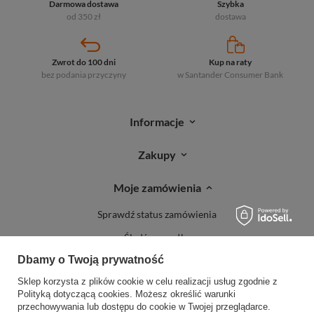
Darmowa dostawa
Szybka
od 350 zł
dostawa
Zwrot do 100 dni
Kup na raty
bez podania przyczyny
w Santander
Consumer Bank
Informacje
Zakupy
Moje zamówienia
Sprawdź status zamówienia
Śledź przesyłkę
Dbamy o Twoją prywatność
Reklamacje
Sklep korzysta z plików cookie w celu realizacji usług zgodnie z
Zwroty
Polityką dotyczącą cookies
. Możesz określić warunki
przechowywania lub dostępu do cookie w Twojej przeglądarce.