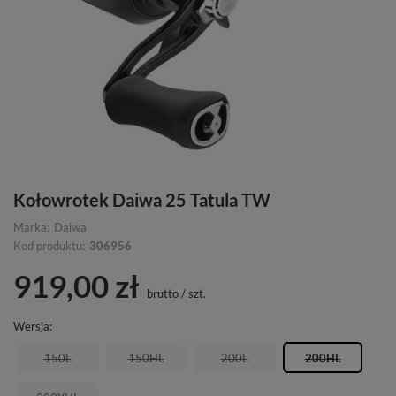
Kołowrotek Daiwa 25 Tatula TW
Marka:
Daiwa
Kod produktu:
306956
919,00 zł
brutto
/
szt.
Wersja
150L
150HL
200L
200HL