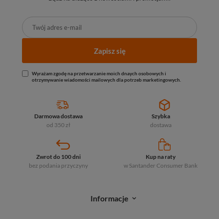
Zapisz się
Wyrażam zgodę na przetwarzanie moich dnaych osobowych i
otrzymywanie wiadomości mailowych dla potrzeb marketingowych.
Darmowa dostawa
Szybka
od 350 zł
dostawa
Zwrot do 100 dni
Kup na raty
bez podania przyczyny
w Santander
Consumer Bank
Informacje