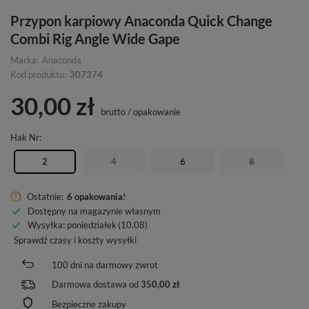
Przypon karpiowy Anaconda Quick Change
Combi Rig Angle Wide Gape
Marka:
Anaconda
Kod produktu:
307374
30,00 zł
brutto
/
opakowanie
Hak Nr
2
4
6
8
Ostatnie:
6 opakowania
!
Dostępny na magazynie własnym
Wysyłka
: poniedziałek
(10.08)
Sprawdź czasy i koszty wysyłki
100
dni na darmowy zwrot
Darmowa dostawa od
350,00 zł
Bezpieczne zakupy