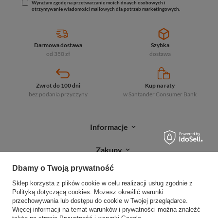
Wyrażam zgodę na przetwarzanie moich dnaych osobowych i
otrzymywanie wiadomości mailowych dla potrzeb marketingowych.
Darmowa dostawa
Szybka
od 350 zł
dostawa
Zwrot do 100 dni
Kup na raty
bez podania przyczyny
w Santander
Consumer Bank
Informacje
Zakupy
Dbamy o Twoją prywatność
Moje zamówienia
Sklep korzysta z plików cookie w celu realizacji usług zgodnie z
Sprawdź status zamówienia
Polityką dotyczącą cookies
. Możesz określić warunki
przechowywania lub dostępu do cookie w Twojej przeglądarce.
Śledź przesyłkę
Więcej informacji na temat warunków i prywatności można znaleźć