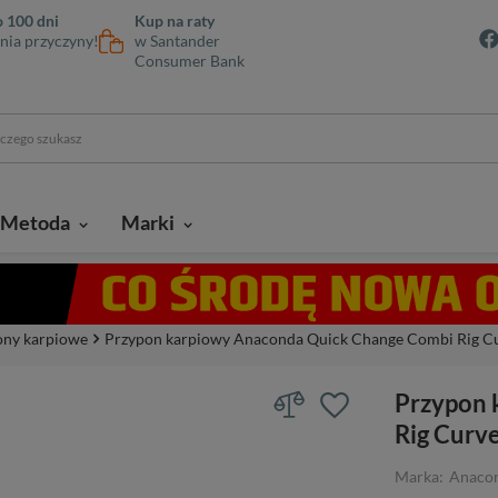
 100 dni
Kup na raty
nia przyczyny!
w Santander
Consumer Bank
Metoda
Marki
ony karpiowe
Przypon karpiowy Anaconda Quick Change Combi Rig Cu
Przypon 
Rig Curv
Marka:
Anaco