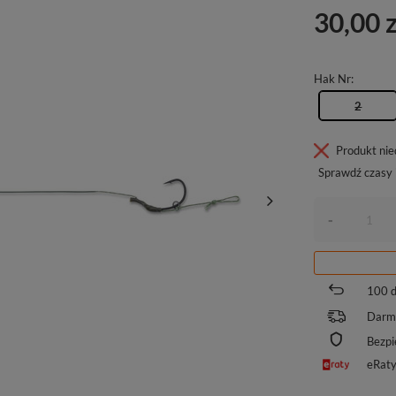
30,00 z
Hak Nr
2
Produkt ni
Sprawdź czasy 
-
100
d
Darm
Bezpi
eRat