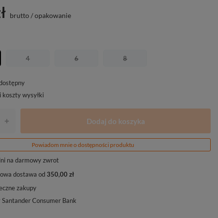
ł
brutto
/
opakowanie
4
6
8
edostępny
i koszty wysyłki
Dodaj do koszyka
+
Powiadom mnie o dostępności produktu
ni na darmowy zwrot
owa dostawa od
350,00 zł
eczne zakupy
y Santander Consumer Bank