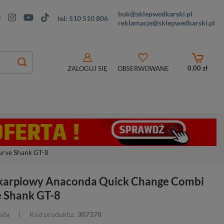
bok@sklepwedkarski.pl
tel:
510 510 806
reklamacje@sklepwedkarski.pl
0,00 zł
ZALOGUJ SIĘ
OBSERWOWANE
rve Shank GT-8
karpiowy Anaconda Quick Change Combi
e Shank GT-8
nda
Kod produktu:
307378