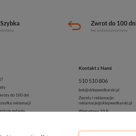
Szybka
Zwrot do 100 dn
dostawa
bez podania przyczyny
Kontakt z Nami
ć?
510 510 806
aty
bok@sklepwedkarski.pl
roty do 100 dni
Zwroty i reklamacje:
reklamacje@sklepwedkarski.pl
syłka reklamacji
ęstsze pytania
Wielogłowy 10 B
33-311 Wielogłowy