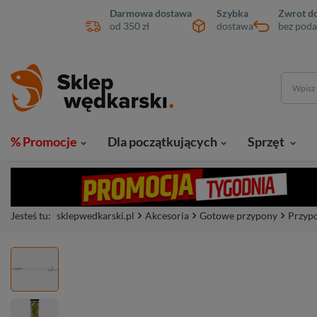
Darmowa dostawa
Szybka
Zwrot do
od 350 zł
dostawa
bez poda
% Promocje
Dla początkujących
Sprzęt
Jesteś tu:
sklepwedkarski.pl
Akcesoria
Gotowe przypony
Przyp