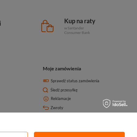
Kup na raty
i
w Santander
Consumer Bank
Moje zamówienia
Sprawdź status zamówienia
Śledź przesyłkę
Reklamacje
Zwroty