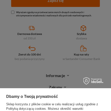
Zapisz się
Wyrażam zgodę na przetwarzanie moich dnaych osobowych i
otrzymywanie wiadomości mailowych dla potrzeb marketingowych.
Darmowa dostawa
Szybka
od 350 zł
dostawa
Zwrot do 100 dni
Kup na raty
bez podania przyczyny
w Santander
Consumer Bank
Informacje
Zakupy
Dbamy o Twoją prywatność
Moje zamówienia
Sklep korzysta z plików cookie w celu realizacji usług zgodnie z
Sprawdź status zamówienia
Polityką dotyczącą cookies
. Możesz określić warunki