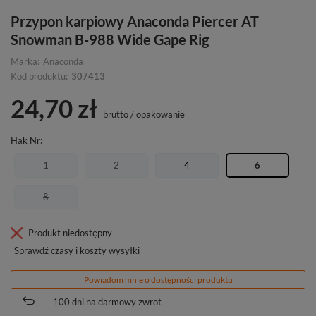
Przypon karpiowy Anaconda Piercer AT
Snowman B-988 Wide Gape Rig
Marka:
Anaconda
Kod produktu:
307413
24,70 zł
brutto
/
opakowanie
Hak Nr
1
2
4
6
8
Produkt niedostępny
Sprawdź czasy i koszty wysyłki
Powiadom mnie o dostępności produktu
100
dni na darmowy zwrot