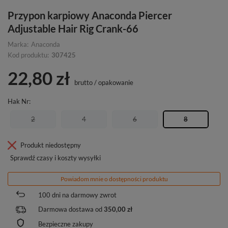
Przypon karpiowy Anaconda Piercer
Adjustable Hair Rig Crank-66
Marka:
Anaconda
Kod produktu:
307425
22,80 zł
brutto
/
opakowanie
Hak Nr
2
4
6
8
Produkt niedostępny
Sprawdź czasy i koszty wysyłki
Powiadom mnie o dostępności produktu
100
dni na darmowy zwrot
Darmowa dostawa od
350,00 zł
Bezpieczne zakupy