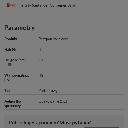
eRaty Santander Consumer Bank
Parametry
Produkt
Przypon karpiowy
Hak Nr
8
Długość [cm]
19
Wytrzymałość
35
[lb]
Typ
Zadziorowy
Jednostka
Opakowanie 2szt
sprzedaży
Potrzebujesz pomocy? Masz pytania?