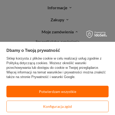
Informacje
Zakupy
Moje zamówienia
Sprawdź status zamówienia
Śledź przesyłkę
Dbamy o Twoją prywatność
Reklamacje
Sklep korzysta z plików cookie w celu realizacji usług zgodnie z
Polityką dotyczącą cookies
. Możesz określić warunki
Zwroty
przechowywania lub dostępu do cookie w Twojej przeglądarce.
Więcej informacji na temat warunków i prywatności można znaleźć
także na stronie
Prywatność i warunki Google
.
Potwierdzam wszystkie
W sklepie prezentujemy ceny brutto (z VAT).
Stawki VAT dla konsumentów z
kraju:
Polska
.
Konfiguracja zgód
-
Dodaj do koszyka
+