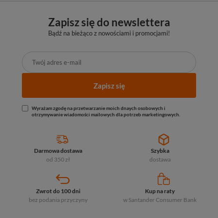
Zapisz się do newslettera
Bądź na bieżąco z nowościami i promocjami!
Zapisz się
Wyrażam zgodę na przetwarzanie moich dnaych osobowych i
otrzymywanie wiadomości mailowych dla potrzeb marketingowych.
Darmowa dostawa
Szybka
od 350 zł
dostawa
Zwrot do 100 dni
Kup na raty
bez podania przyczyny
w Santander
Consumer Bank