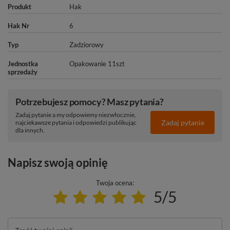
Produkt
Hak
Hak Nr
6
Typ
Zadziorowy
Jednostka
Opakowanie 11szt
sprzedaży
Potrzebujesz pomocy? Masz pytania?
Zadaj pytanie a my odpowiemy niezwłocznie,
Zadaj pytanie
najciekawsze pytania i odpowiedzi publikując
dla innych.
Napisz swoją opinię
Twoja ocena:
5/5