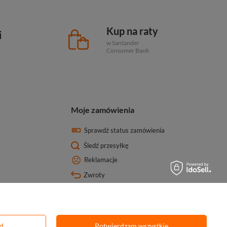
Kup na raty
i
w Santander
Consumer Bank
Moje zamówienia
Sprawdź status zamówienia
Śledź przesyłkę
Reklamacje
Zwroty
ód
Potwierdzam wszystkie