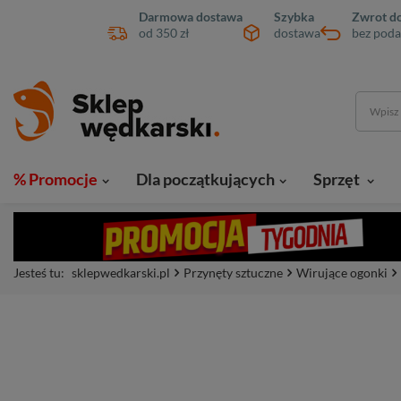
Darmowa dostawa
Szybka
Zwrot do
od 350 zł
dostawa
bez poda
% Promocje
Dla początkujących
Sprzęt
Jesteś tu:
sklepwedkarski.pl
Przynęty sztuczne
Wirujące ogonki