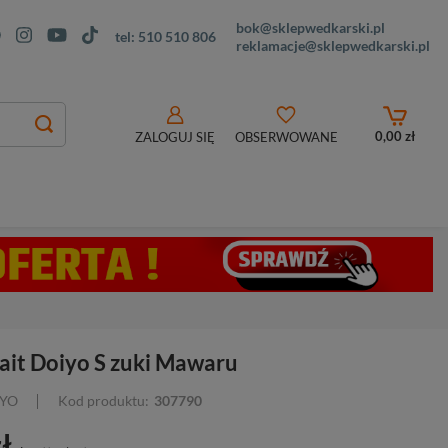
bok@sklepwedkarski.pl
tel:
510 510 806
reklamacje@sklepwedkarski.pl
0,00 zł
ZALOGUJ SIĘ
OBSERWOWANE
ait Doiyo S zuki Mawaru
IYO
Kod produktu:
307790
ł