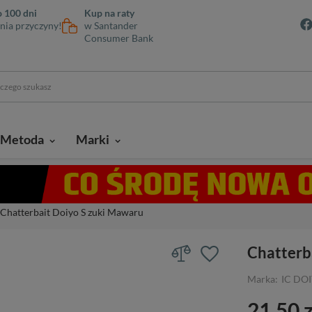
 100 dni
Kup na raty
nia przyczyny!
w Santander
Consumer Bank
Metoda
Marki
Chatterbait Doiyo S zuki Mawaru
Chatterb
Marka:
IC DO
21,50 z