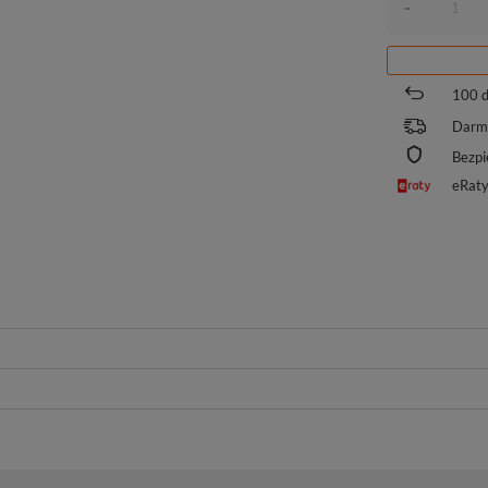
-
100
d
Darm
Bezpi
eRat