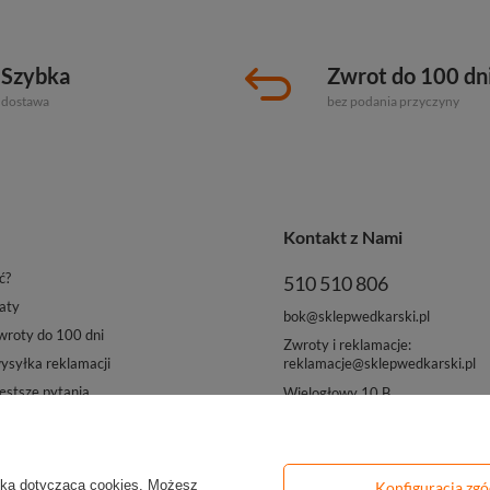
Szybka
Zwrot do 100 dn
dostawa
bez podania przyczyny
Kontakt z Nami
ć?
510 510 806
aty
bok@sklepwedkarski.pl
roty do 100 dni
Zwroty i reklamacje:
reklamacje@sklepwedkarski.pl
syłka reklamacji
ęstsze pytania
Wielogłowy 10 B
33-311 Wielogłowy
yką dotyczącą cookies
. Możesz
Konfiguracja zg