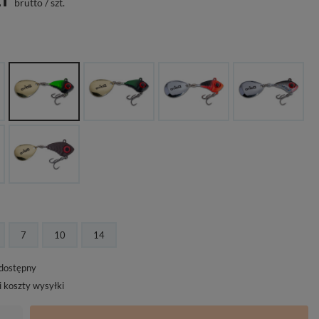
brutto
/
szt.
7
10
14
edostępny
i koszty wysyłki