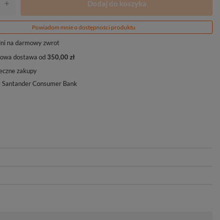
Dodaj do koszyka
+
Powiadom mnie o dostępności produktu
ni na darmowy zwrot
owa dostawa od
350,00 zł
eczne zakupy
y Santander Consumer Bank