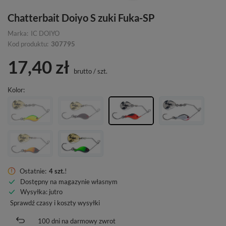
Chatterbait Doiyo S zuki Fuka-SP
Marka:
IC DOIYO
Kod produktu:
307795
17,40 zł
brutto
/
szt.
Kolor
Ostatnie:
4 szt.
!
Dostępny na magazynie własnym
Wysyłka
: jutro
Sprawdź czasy i koszty wysyłki
100
dni na darmowy zwrot