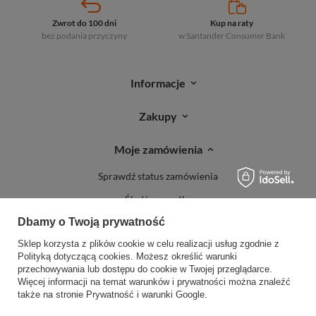
Zwrot do 100 dni
Kup na raty
bez podania przyczyny
w Santander
Consumer Bank
Informacje
Zakupy
Moje zamówienia
Sprawdź status zamówienia
Śledź przesyłkę
Dbamy o Twoją prywatność
Reklamacje
Sklep korzysta z plików cookie w celu realizacji usług zgodnie z
Zwroty
Polityką dotyczącą cookies
. Możesz określić warunki
przechowywania lub dostępu do cookie w Twojej przeglądarce.
Więcej informacji na temat warunków i prywatności można znaleźć
także na stronie
Prywatność i warunki Google
.