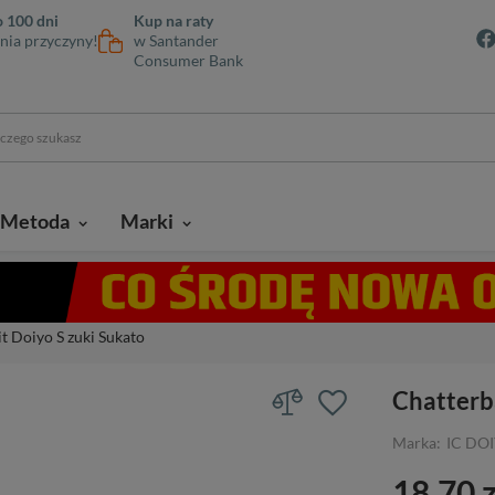
 100 dni
Kup na raty
nia przyczyny!
w Santander
Consumer Bank
Metoda
Marki
t Doiyo S zuki Sukato
Chatterb
Marka:
IC DO
18,70 z