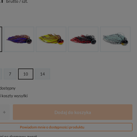
brutto
/
szt.
7
10
14
edostępny
i koszty wysyłki
Dodaj do koszyka
+
Powiadom mnie o dostępności produktu
ni na darmowy zwrot