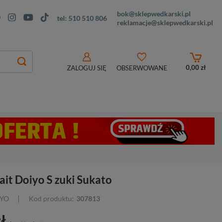
bok@sklepwedkarski.pl
tel:
510 510 806
reklamacje@sklepwedkarski.pl
0,00 zł
ZALOGUJ SIĘ
OBSERWOWANE
ait Doiyo S zuki Sukato
IYO
Kod produktu:
307813
ł