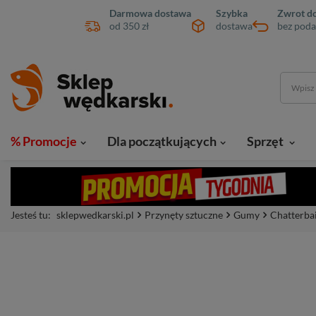
Darmowa dostawa
Szybka
Zwrot do
od 350 zł
dostawa
bez poda
% Promocje
Dla początkujących
Sprzęt
Jesteś tu:
sklepwedkarski.pl
Przynęty sztuczne
Gumy
Chatterbai