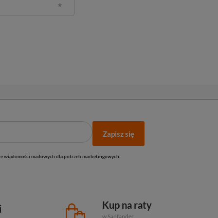
Zapisz się
e wiadomości mailowych dla potrzeb marketingowych.
Kup na raty
i
w Santander