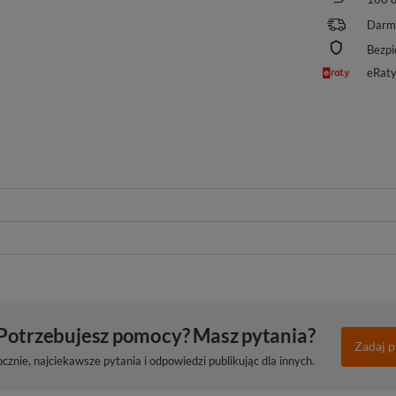
Darm
Bezpi
eRat
Potrzebujesz pomocy? Masz pytania?
Zadaj p
znie, najciekawsze pytania i odpowiedzi publikując dla innych.