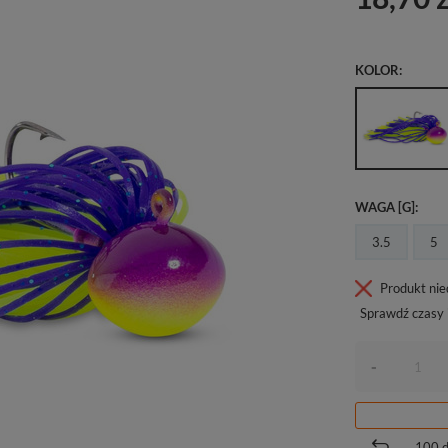
KOLOR
WAGA [G]
3.5
5
Produkt ni
Sprawdź czasy 
-
100
d