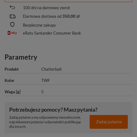
100
dni na darmowy zwrot
Darmowa dostawa od
350,00 zł
Bezpieczne zakupy
eRaty Santander Consumer Bank
Parametry
Produkt
Chatterbait
Kolor
TWF
Waga [g]
5
Potrzebujesz pomocy? Masz pytania?
Zadaj pytanie a my odpowiemy niezwłocznie,
Zadaj pytanie
najciekawsze pytania i odpowiedzi publikując
dla innych.