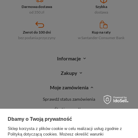
Darmowa dostawa
Szybka
od 350 zł
dostawa
Zwrot do 100 dni
Kup na raty
bez podania przyczyny
w Santander
Consumer Bank
Informacje
Zakupy
Moje zamówienia
Sprawdź status zamówienia
Śledź przesyłkę
Dbamy o Twoją prywatność
Reklamacje
Sklep korzysta z plików cookie w celu realizacji usług zgodnie z
Zwroty
Polityką dotyczącą cookies
. Możesz określić warunki