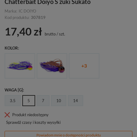
Chatterbait Doiyo S zuki Sukato
Marka:
IC DOIYO
Kod produktu:
307819
17,40 zł
brutto
/
szt.
KOLOR
+
3
WAGA [G]
3.5
5
7
10
14
Produkt niedostępny
Sprawdź czasy i koszty wysyłki
Powiadom mnie o dostępności produktu