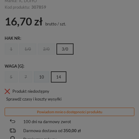
Marka:
IC DOIYO
Kod produktu:
307859
16,70 zł
brutto
/
szt.
HAK NR
1
1/0
2/0
3/0
WAGA [G]
5
7
10
14
Produkt niedostępny
Sprawdź czasy i koszty wysyłki
Powiadom mnie o dostępności produktu
100
dni na darmowy zwrot
Darmowa dostawa od
350,00 zł