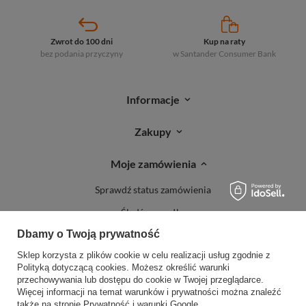
Zwrot do 100 dni
Kup na raty
bez podania przyczyny
w Santander
Consumer Bank
Informacje
Zakupy
Moje zamówienia
Sprawdź status zamówienia
Śledź przesyłkę
Dbamy o Twoją prywatność
Reklamacje
Sklep korzysta z plików cookie w celu realizacji usług zgodnie z
Zwroty
Polityką dotyczącą cookies
. Możesz określić warunki
przechowywania lub dostępu do cookie w Twojej przeglądarce.
Więcej informacji na temat warunków i prywatności można znaleźć
także na stronie
Prywatność i warunki Google
.