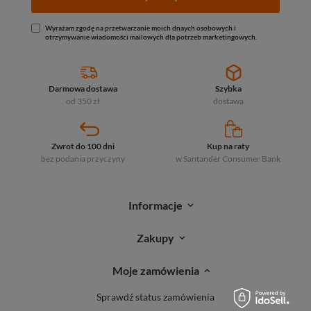
Wyrażam zgodę na przetwarzanie moich dnaych osobowych i
otrzymywanie wiadomości mailowych dla potrzeb marketingowych.
Darmowa dostawa
Szybka
od 350 zł
dostawa
Zwrot do 100 dni
Kup na raty
bez podania przyczyny
w Santander
Consumer Bank
Informacje
Zakupy
Moje zamówienia
Sprawdź status zamówienia