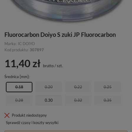
Fluorocarbon Doiyo S zuki JP Fluorocarbon
Marka:
IC DOIYO
Kod produktu:
307897
11,40 zł
brutto
/
szt.
Średnica [mm]
0.18
0.20
0.22
0.25
0.28
0.30
0.32
0.35
Produkt niedostępny
Sprawdź czasy i koszty wysyłki