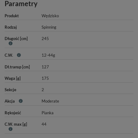
Parametry
Produkt
Wędzisko
Rodzaj
Spinning
Długość [cm]
245
C.W.
12-44g
Dł.transp [cm]
127
Waga [g]
175
Sekcje
2
Akcja
Moderate
Rękojeść
Pianka
C.W. max [g]
44