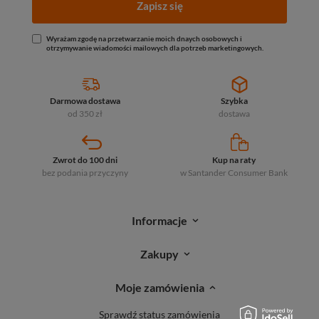
Zapisz się
Wyrażam zgodę na przetwarzanie moich dnaych osobowych i
otrzymywanie wiadomości mailowych dla potrzeb marketingowych.
Darmowa dostawa
Szybka
od 350 zł
dostawa
Zwrot do 100 dni
Kup na raty
bez podania przyczyny
w Santander
Consumer Bank
Informacje
Zakupy
Moje zamówienia
Sprawdź status zamówienia