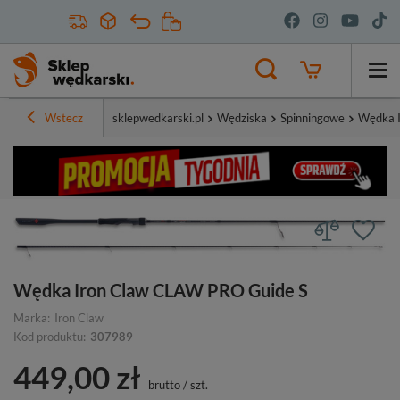
Wstecz
sklepwedkarski.pl
Wędziska
Spinningowe
Wędka 
Wędka Iron Claw CLAW PRO Guide S
Marka:
Iron Claw
Kod produktu:
307989
449,00 zł
brutto
/
szt.