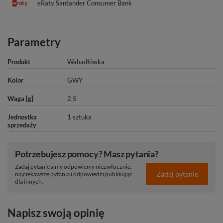
eRaty Santander Consumer Bank
Parametry
Produkt
Wahadłówka
Kolor
GWY
Waga [g]
2.5
Jednostka
1 sztuka
sprzedaży
Potrzebujesz pomocy? Masz pytania?
Zadaj pytanie a my odpowiemy niezwłocznie,
Zadaj pytanie
najciekawsze pytania i odpowiedzi publikując
dla innych.
Napisz swoją opinię