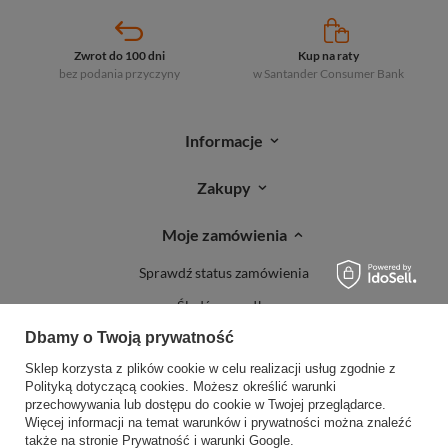
Zwrot do 100 dni
Kup na raty
bez podania przyczyny
w Santander
Consumer Bank
Informacje
Zakupy
Moje zamówienia
Sprawdź status zamówienia
Śledź przesyłkę
Dbamy o Twoją prywatność
Reklamacje
Sklep korzysta z plików cookie w celu realizacji usług zgodnie z
Zwroty
Polityką dotyczącą cookies
. Możesz określić warunki
przechowywania lub dostępu do cookie w Twojej przeglądarce.
Więcej informacji na temat warunków i prywatności można znaleźć
także na stronie
Prywatność i warunki Google
.