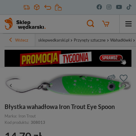
Wstecz
sklepwedkarski.pl
Przynęty sztuczne
Wahadłówki
Błystka wahadłowa Iron Trout Eye Spoon
Marka:
Iron Trout
Kod produktu:
308013