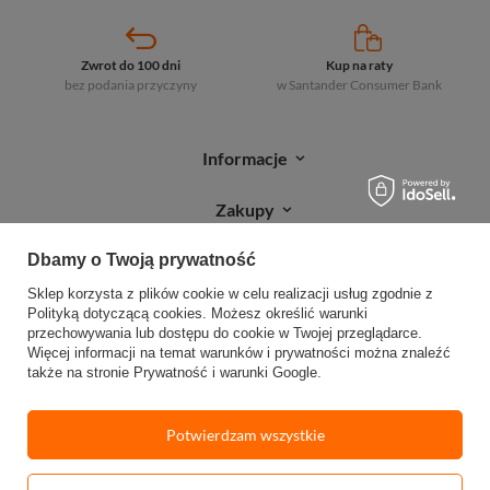
Zwrot do 100 dni
Kup na raty
bez podania przyczyny
w Santander
Consumer Bank
Informacje
Zakupy
Dbamy o Twoją prywatność
Moje zamówienia
Sklep korzysta z plików cookie w celu realizacji usług zgodnie z
Sprawdź status zamówienia
Polityką dotyczącą cookies
. Możesz określić warunki
przechowywania lub dostępu do cookie w Twojej przeglądarce.
Śledź przesyłkę
Więcej informacji na temat warunków i prywatności można znaleźć
także na stronie
Prywatność i warunki Google
.
Reklamacje
Zwroty
Potwierdzam wszystkie