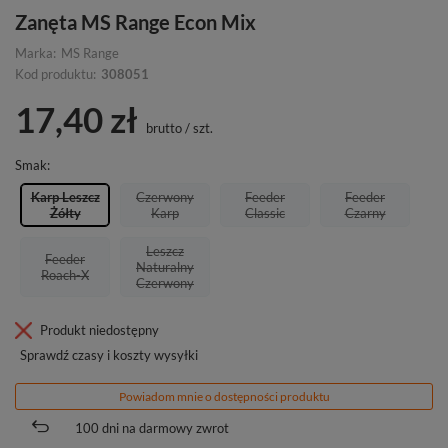
Zanęta MS Range Econ Mix
Marka:
MS Range
Kod produktu:
308051
17,40 zł
brutto
/
szt.
Smak
Karp Leszcz
Czerwony
Feeder
Feeder
Żółty
Karp
Classic
Czarny
Leszcz
Feeder
Naturalny
Roach-X
Czerwony
Produkt niedostępny
Sprawdź czasy i koszty wysyłki
Powiadom mnie o dostępności produktu
100
dni na darmowy zwrot