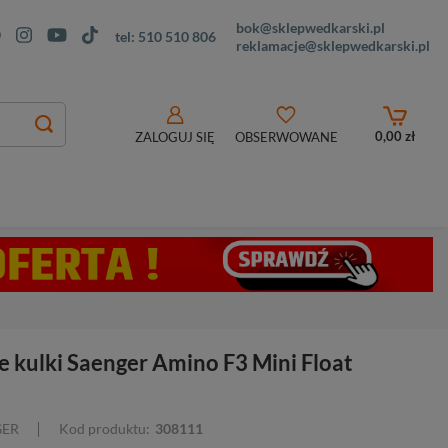
bok@sklepwedkarski.pl
tel:
510 510 806
reklamacje@sklepwedkarski.pl
0,00 zł
ZALOGUJ SIĘ
OBSERWOWANE
e kulki Saenger Amino F3 Mini Float
GER
Kod produktu:
308111