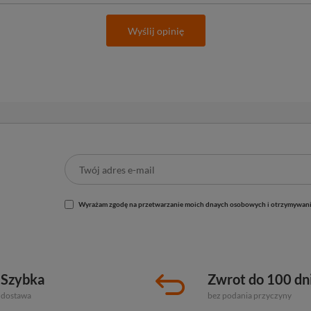
Wyślij opinię
Wyrażam zgodę na przetwarzanie moich dnaych osobowych i otrzymywani
Szybka
Zwrot do 100 dn
dostawa
bez podania przyczyny