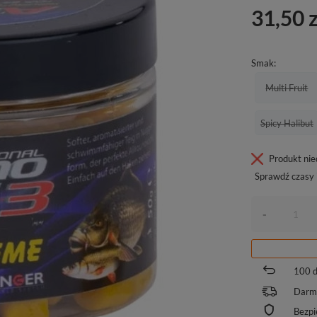
31,50 z
Smak
Multi Fruit
Spicy Halibut
Produkt ni
Sprawdź czasy 
-
100
d
Darm
Bezpi