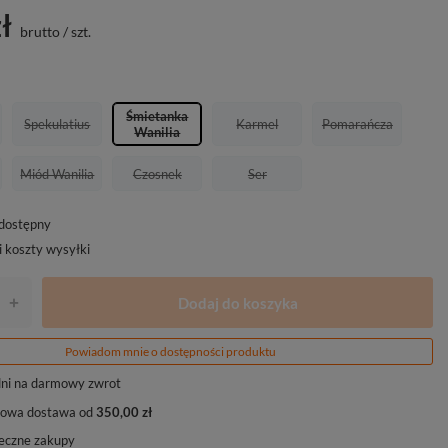
ł
brutto
/
szt.
Śmietanka
Spekulatius
Karmel
Pomarańcza
Wanilia
Miód Wanilia
Czosnek
Ser
edostępny
i koszty wysyłki
Dodaj do koszyka
+
Powiadom mnie o dostępności produktu
ni na darmowy zwrot
owa dostawa od
350,00 zł
eczne zakupy