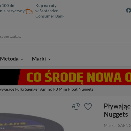
 100 dni
Kup na raty
nia przyczyny!
w Santander
Consumer Bank
Metoda
Marki
ywające kulki Saenger Amino F3 Mini Float Nuggets
Pływając
Nuggets
Marka:
SAEN