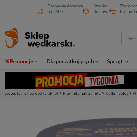
Darmowa dostawa
Szybka
Zwrot do
od 350 zł
dostawa
bez poda
% Promocje
Dla początkujących
Sprzęt
Jesteś tu:
sklepwedkarski.pl
Przynęty nat, zanęty
Kulki i pelet
Pł