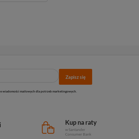
Zapisz się
e wiadomości mailowych dla potrzeb marketingowych.
Kup na raty
i
w Santander
Consumer Bank