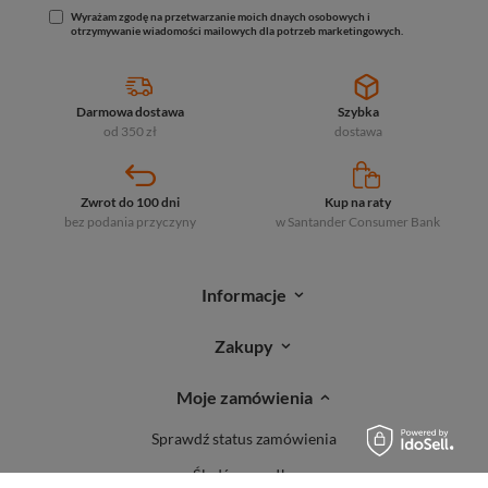
Wyrażam zgodę na przetwarzanie moich dnaych osobowych i
otrzymywanie wiadomości mailowych dla potrzeb marketingowych.
Darmowa dostawa
Szybka
od 350 zł
dostawa
Zwrot do 100 dni
Kup na raty
bez podania przyczyny
w Santander
Consumer Bank
Informacje
Zakupy
Moje zamówienia
Sprawdź status zamówienia
Śledź przesyłkę