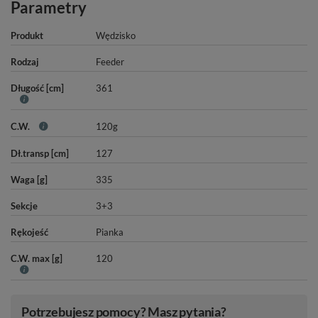
Parametry
Produkt
Wędzisko
Rodzaj
Feeder
Długość [cm]
361
C.W.
120g
Dł.transp [cm]
127
Waga [g]
335
Sekcje
3+3
Rękojeść
Pianka
C.W. max [g]
120
Potrzebujesz pomocy? Masz pytania?