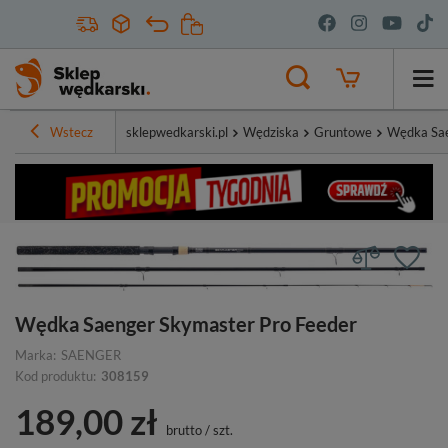
Wstecz
sklepwedkarski.pl
Wędziska
Gruntowe
Wędka Sae
Wędka Saenger Skymaster Pro Feeder
Marka:
SAENGER
Kod produktu:
308159
189,00 zł
brutto
/
szt.