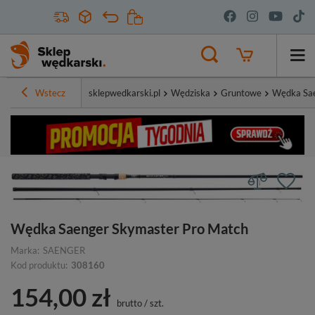
Wstecz
sklepwedkarski.pl
Wędziska
Gruntowe
Wędka Sae
Wędka Saenger Skymaster Pro Match
Marka:
SAENGER
Kod produktu:
308160
154,00 zł
brutto
/
szt.