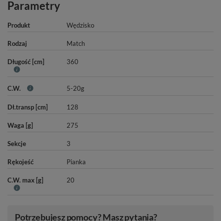
Parametry
Produkt
Wędzisko
Rodzaj
Match
Długość [cm]
360
C.W.
5-20g
Dł.transp [cm]
128
Waga [g]
275
Sekcje
3
Rękojeść
Pianka
C.W. max [g]
20
Potrzebujesz pomocy? Masz pytania?