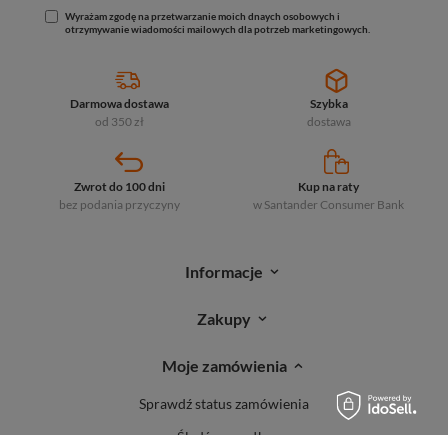
Wyrażam zgodę na przetwarzanie moich dnaych osobowych i
otrzymywanie wiadomości mailowych dla potrzeb marketingowych.
Darmowa dostawa
Szybka
od 350 zł
dostawa
Zwrot do 100 dni
Kup na raty
bez podania przyczyny
w Santander
Consumer Bank
Informacje
Zakupy
Moje zamówienia
Sprawdź status zamówienia
Śledź przesyłkę