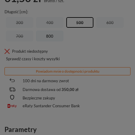
brutto
/
szt.
Długość [cm]
300
400
500
600
700
800
Produkt niedostępny
Sprawdź czasy i koszty wysyłki
Powiadom mnie o dostępności produktu
100
dni na darmowy zwrot
Darmowa dostawa od
350,00 zł
Bezpieczne zakupy
eRaty Santander Consumer Bank
Parametry