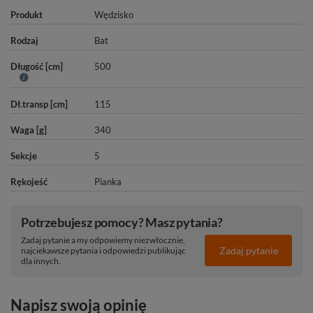
Produkt
Wędzisko
Rodzaj
Bat
Długość [cm]
500
Dł.transp [cm]
115
Waga [g]
340
Sekcje
5
Rękojeść
Pianka
Potrzebujesz pomocy? Masz pytania?
Zadaj pytanie a my odpowiemy niezwłocznie,
Zadaj pytanie
najciekawsze pytania i odpowiedzi publikując
dla innych.
Napisz swoją opinię