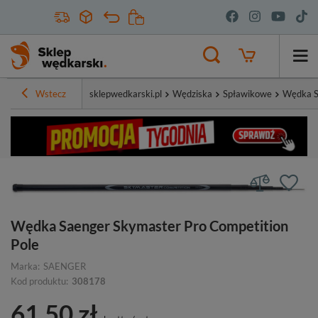
Wstecz
sklepwedkarski.pl
Wędziska
Spławikowe
Wędka S
Wędka Saenger Skymaster Pro Competition
Pole
Marka:
SAENGER
Kod produktu:
308178
61,50 zł