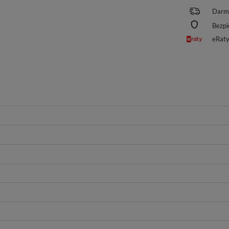
Darm
Bezpi
eRat