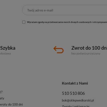
Wyrażam zgodę na przetwarzanie moich dnaych osobowych i otrzymywani
Szybka
Zwrot do 100 dn
dostawa
bez podania przyczyny
Kontakt z Nami
ć?
510 510 806
aty
bok@sklepwedkarski.pl
roty do 100 dni
Zwroty i reklamacje: