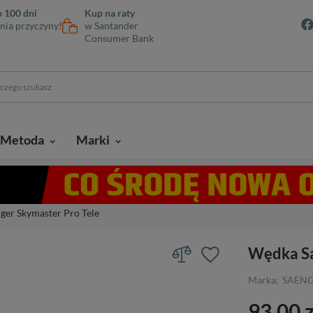
 100 dni
Kup na raty
nia przyczyny!
w Santander
Consumer Bank
Metoda
Marki
ger Skymaster Pro Tele
Wędka Sa
Marka:
SAEN
93,00 z