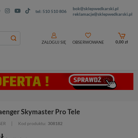
bok@sklepwedkarski.pl
tel:
510 510 806
reklamacje@sklepwedkarski.pl
0,00 zł
ZALOGUJ SIĘ
OBSERWOWANE
enger Skymaster Pro Tele
GER
Kod produktu:
308182
ł