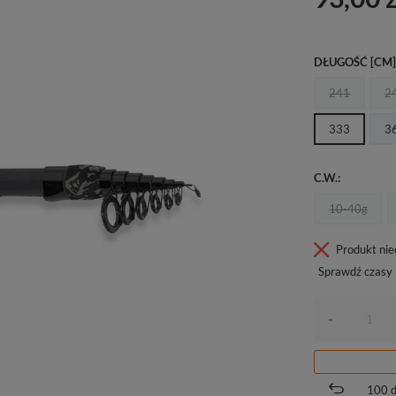
DŁUGOŚĆ [CM
241
2
333
3
C.W.
10-40g
Produkt ni
Sprawdź czasy 
-
100
d