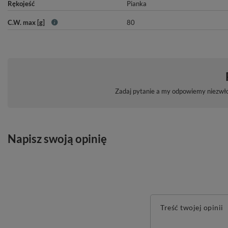
Rękojeść
Pianka
C.W. max [g]
80
Zadaj pytanie a my odpowiemy niezwłoc
Napisz swoją opinię
Treść twojej opinii