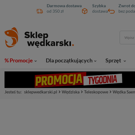
Darmowa dostawa
Szybka
Zwrot do
od 350 zł
dostawa
bez poda
% Promocje
Dla początkujących
Sprzęt
Jesteś tu:
sklepwedkarski.pl
Wędziska
Teleskopowe
Wędka Saen