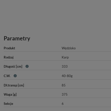
Parametry
Produkt
Wędzisko
Rodzaj
Karp
Długość [cm]
333
C.W.
40-80g
Dł.transp [cm]
85
Waga [g]
375
Sekcje
6