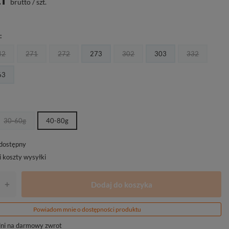
brutto
/
szt.
]
42
271
272
273
302
303
332
63
30-60g
40-80g
edostępny
i koszty wysyłki
Dodaj do koszyka
+
Powiadom mnie o dostępności produktu
ni na darmowy zwrot