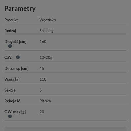
Parametry
Produkt
Wędzisko
Rodzaj
Spinning
Długość [cm]
160
C.W.
10-20g
Dł.transp [cm]
45
Waga [g]
110
Sekcje
5
Rękojeść
Pianka
C.W. max [g]
20