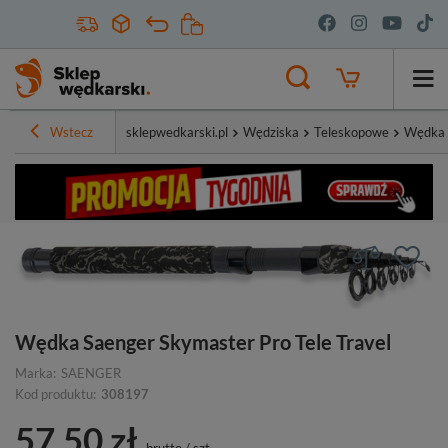
Wstecz
sklepwedkarski.pl
Wędziska
Teleskopowe
Wędka S
Wędka Saenger Skymaster Pro Tele Travel
Marka:
SAENGER
Kod produktu:
308197
57,50 zł
brutto
/
szt.