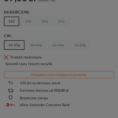
DŁUGOŚĆ [CM]
160
195
210
240
C.W.
10-20g
10-25g
15-40g
15-50g
Produkt niedostępny
Sprawdź czasy i koszty wysyłki
Powiadom mnie o dostępności produktu
100
dni na darmowy zwrot
Darmowa dostawa od
350,00 zł
Bezpieczne zakupy
eRaty Santander Consumer Bank