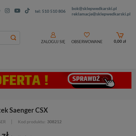
bok@sklepwedkarski.pl
tel:
510 510 806
reklamacje@sklepwedkarski.pl
0,00 zł
ZALOGUJ SIĘ
OBSERWOWANE
ek Saenger CSX
GER
Kod produktu:
308212
 zł