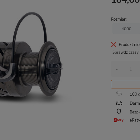
Rozmiar
4000
Produkt ni
Sprawdź czasy 
-
100
d
Darm
Bezpi
eRat