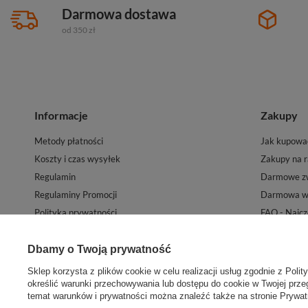
Darmowa dostawa
od 350 zł
Informacje
Zakupy
Metody płatności
Jak kupowa
Koszty i czas wysyłek
Zakupy na r
Regulamin
Darmowe zw
Regulaminy Promocji
Darmowa wy
Polityka prywatności
FAQ - Najcz
Mapa witryny sklepu
Kontakt
Newsletter
Dbamy o Twoją prywatność
Sklep korzysta z plików cookie w celu realizacji usług zgodnie z
Polit
określić warunki przechowywania lub dostępu do cookie w Twojej przeg
temat warunków i prywatności można znaleźć także na stronie
Prywat
W sklepie prezentujemy ceny brutto (z VAT).
Stawki VAT dla konsumentów z kraju:
P