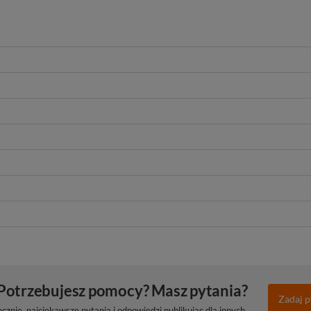
Potrzebujesz pomocy? Masz pytania?
Zadaj p
znie, najciekawsze pytania i odpowiedzi publikując dla innych.