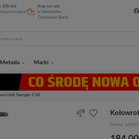
 100 dni
Kup na raty
nia przyczyny!
w Santander
Consumer Bank
Metoda
Marki
owrotek Saenger CSX
Kołowrot
Marka:
SAEN
184,00