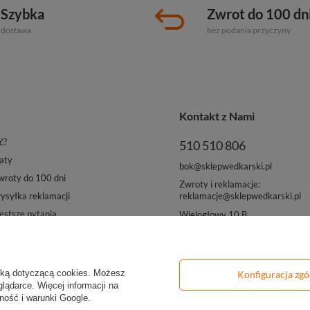
Szybka
Zwrot do 100 dn
dostawa
bez podania przyczyny
Kontakt z Nami
ć?
510 510 806
aty
bok@sklepwedkarski.pl
roty do 100 dni
Zwroty i reklamacje:
reklamacje@sklepwedkarski.pl
syłka reklamacji
ęstsze pytania
Wielogłowy 10 B
33-311 Wielogłowy
yką dotyczącą cookies
. Możesz
Konfiguracja zg
lądarce. Więcej informacji na
ność i warunki Google
.
olska
.