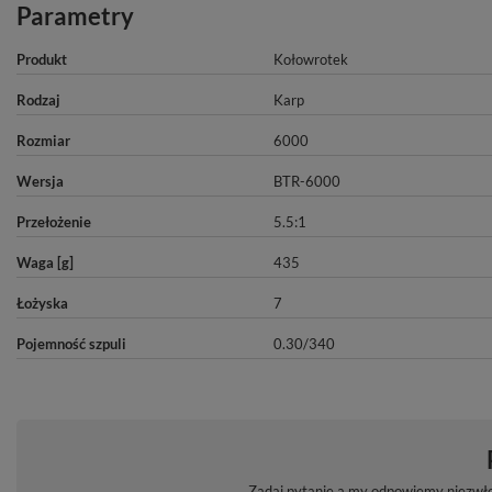
Parametry
Produkt
Kołowrotek
Rodzaj
Karp
Rozmiar
6000
Wersja
BTR-6000
Przełożenie
5.5:1
Waga [g]
435
Łożyska
7
Pojemność szpuli
0.30/340
Zadaj pytanie a my odpowiemy niezwłoc