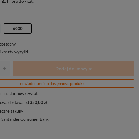
brutto
/
szt.
6000
edostępny
i koszty wysyłki
Dodaj do koszyka
+
Powiadom mnie o dostępności produktu
ni na darmowy zwrot
owa dostawa od
350,00 zł
eczne zakupy
y Santander Consumer Bank