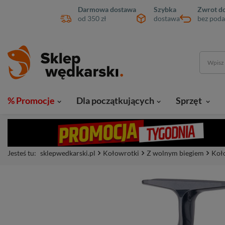
Darmowa dostawa
Szybka
Zwrot do
od 350 zł
dostawa
bez poda
% Promocje
Dla początkujących
Sprzęt
Jesteś tu:
sklepwedkarski.pl
Kołowrotki
Z wolnym biegiem
Koł