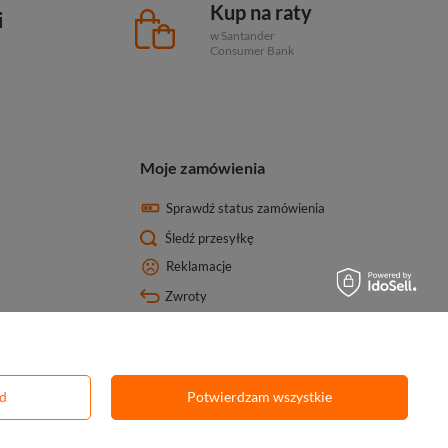
Kup na raty
i
w Santander
Consumer Bank
Moje zamówienia
Sprawdź status zamówienia
Śledź przesyłkę
Reklamacje
Zwroty
ód
Potwierdzam wszystkie