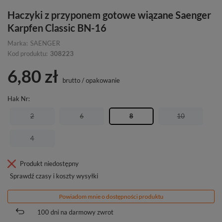
Haczyki z przyponem gotowe wiązane Saenger
Karpfen Classic BN-16
Marka:
SAENGER
Kod produktu:
308223
6,80 zł
brutto
/
opakowanie
Hak Nr
2
6
8
10
4
Produkt niedostępny
Sprawdź czasy i koszty wysyłki
Powiadom mnie o dostępności produktu
100
dni na darmowy zwrot