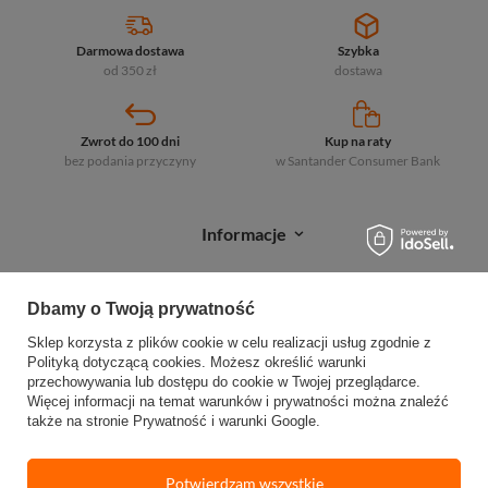
Darmowa dostawa
Szybka
od 350 zł
dostawa
Zwrot do 100 dni
Kup na raty
bez podania przyczyny
w Santander
Consumer Bank
Informacje
Zakupy
Dbamy o Twoją prywatność
Moje zamówienia
Sklep korzysta z plików cookie w celu realizacji usług zgodnie z
Polityką dotyczącą cookies
. Możesz określić warunki
Sprawdź status zamówienia
przechowywania lub dostępu do cookie w Twojej przeglądarce.
Więcej informacji na temat warunków i prywatności można znaleźć
Śledź przesyłkę
także na stronie
Prywatność i warunki Google
.
Reklamacje
Potwierdzam wszystkie
Zwroty