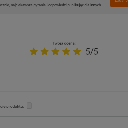
Zadaj p
znie, najciekawsze pytania i odpowiedzi publikując dla innych.
Twoja ocena:
5/5
cie produktu: