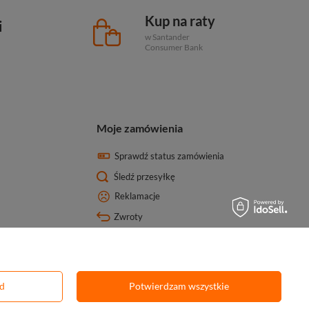
Kup na raty
i
w Santander
Consumer Bank
Moje zamówienia
Sprawdź status zamówienia
Śledź przesyłkę
Reklamacje
Zwroty
ód
Potwierdzam wszystkie