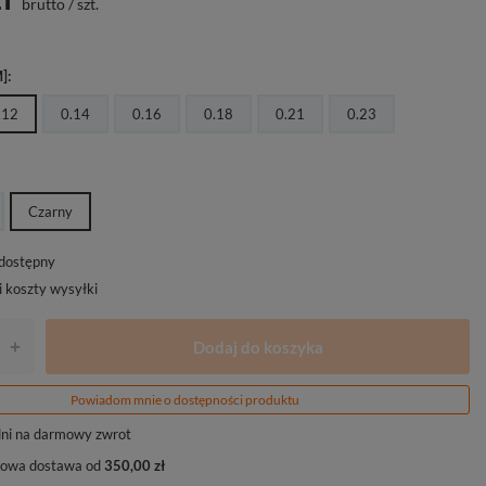
brutto
/
szt.
]
.12
0.14
0.16
0.18
0.21
0.23
Czarny
edostępny
i koszty wysyłki
Dodaj do koszyka
+
Powiadom mnie o dostępności produktu
ni na darmowy zwrot
owa dostawa od
350,00 zł