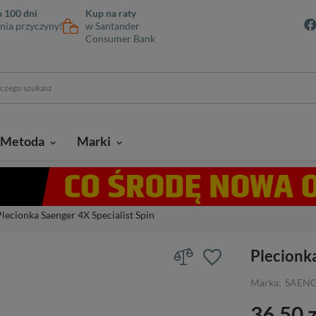
 100 dni
Kup na raty
nia przyczyny!
w Santander
Consumer Bank
Metoda
Marki
Plecionka Saenger 4X Specialist Spin
Plecionka
Marka:
SAEN
36,50 z