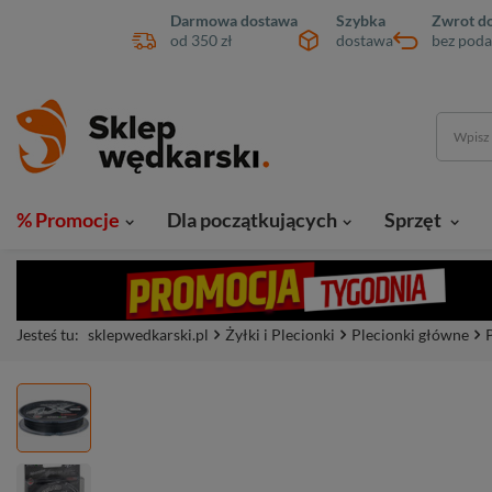
Darmowa dostawa
Szybka
Zwrot do
od 350 zł
dostawa
bez poda
% Promocje
Dla początkujących
Sprzęt
Jesteś tu:
sklepwedkarski.pl
Żyłki i Plecionki
Plecionki główne