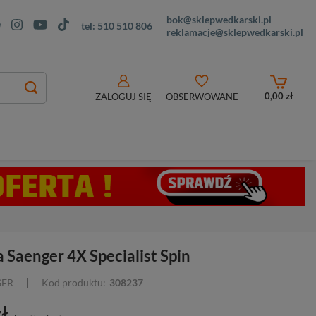
bok@sklepwedkarski.pl
tel:
510 510 806
reklamacje@sklepwedkarski.pl
0,00 zł
ZALOGUJ SIĘ
OBSERWOWANE
 Saenger 4X Specialist Spin
GER
Kod produktu:
308237
ł