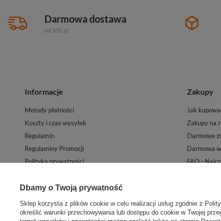
Darmowa dostawa
od 350 zł
Informacje
Zakupy
Metody płatności
Jak kupowa
Koszty i czas wysyłek
Zakupy na r
Regulamin
Darmowe zw
Regulaminy Promocji
Darmowa wy
Polityka prywatności
FAQ - Najcz
Mapa witryny sklepu
Kontakt
Newsletter
Dbamy o Twoją prywatność
Sklep korzysta z plików cookie w celu realizacji usług zgodnie z
Polit
określić warunki przechowywania lub dostępu do cookie w Twojej przeg