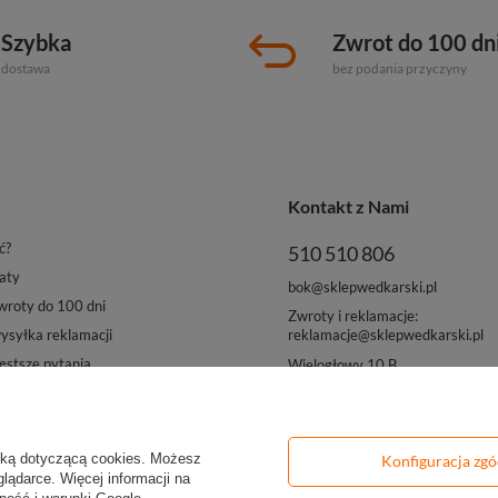
Szybka
Zwrot do 100 dn
dostawa
bez podania przyczyny
Kontakt z Nami
ć?
510 510 806
aty
bok@sklepwedkarski.pl
roty do 100 dni
Zwroty i reklamacje:
reklamacje@sklepwedkarski.pl
syłka reklamacji
ęstsze pytania
Wielogłowy 10 B
33-311 Wielogłowy
yką dotyczącą cookies
. Możesz
Konfiguracja zg
lądarce. Więcej informacji na