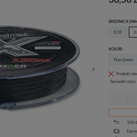
ŚREDNICA [MM
0.10
0
KOLOR
Fluo Green
Produkt ni
Sprawdź czasy 
-
100
d
Darm