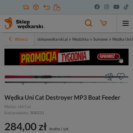
Wstecz
sklepwedkarski.pl
Wędziska
Sumowe
Wędka Uni 
Wędka Uni Cat Destroyer MP3 Boat Feeder
Marka:
Uni Cat
Kod produktu:
308331
284,00 zł
brutto
/
szt.