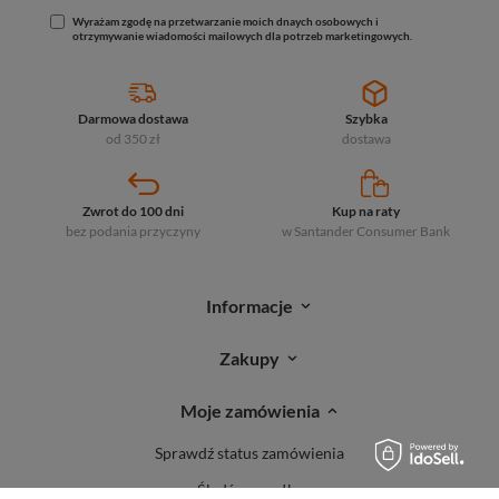
Wyrażam zgodę na przetwarzanie moich dnaych osobowych i
otrzymywanie wiadomości mailowych dla potrzeb marketingowych.
Darmowa dostawa
Szybka
od 350 zł
dostawa
Zwrot do 100 dni
Kup na raty
bez podania przyczyny
w Santander
Consumer Bank
Informacje
Zakupy
Moje zamówienia
Sprawdź status zamówienia
Śledź przesyłkę