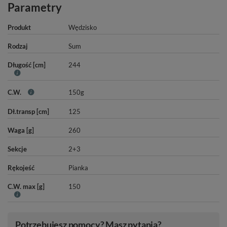
Parametry
Produkt
Wędzisko
Rodzaj
Sum
Długość [cm]
244
C.W.
150g
Dł.transp [cm]
125
Waga [g]
260
Sekcje
2+3
Rękojeść
Pianka
C.W. max [g]
150
Potrzebujesz pomocy? Masz pytania?