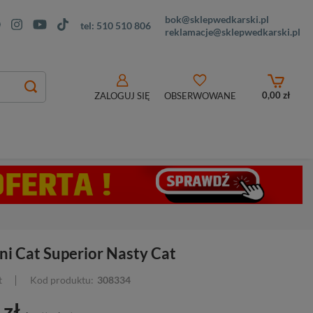
bok@sklepwedkarski.pl
tel:
510 510 806
reklamacje@sklepwedkarski.pl
0,00 zł
ZALOGUJ SIĘ
OBSERWOWANE
i Cat Superior Nasty Cat
t
Kod produktu:
308334
 zł