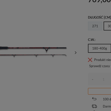
DŁUGOŚĆ [CM
271
3
C.W.
180-400g
Produkt ni
Sprawdź czasy 
-
100
d
Darm