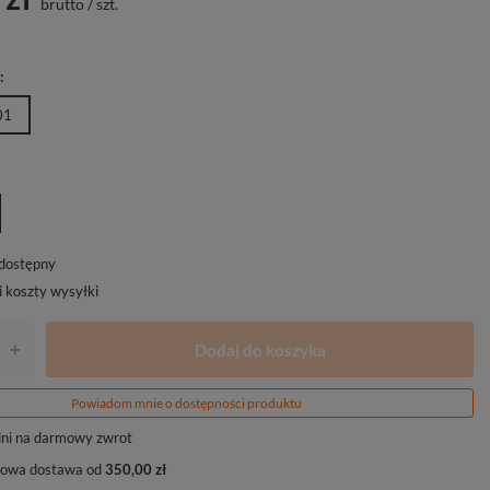
brutto
/
szt.
]
01
edostępny
i koszty wysyłki
Dodaj do koszyka
+
Powiadom mnie o dostępności produktu
ni na darmowy zwrot
owa dostawa od
350,00 zł