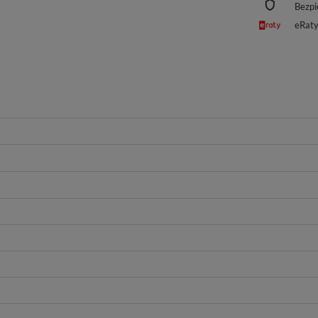
Bezpi
eRat