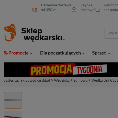
Darmowa dostawa
Szybka
Zwrot do
od 350 zł
dostawa
bez poda
% Promocje
Dla początkujących
Sprzęt
Jesteś tu:
sklepwedkarski.pl
Wędziska
Sumowe
Wędka Uni Cat S