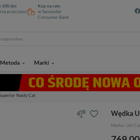
 100 dni
Kup na raty
nia przyczyny!
w Santander
Consumer Bank
Metoda
Marki
uperior Nasty Cat
Wędka Un
Marka:
Uni Ca
769,00