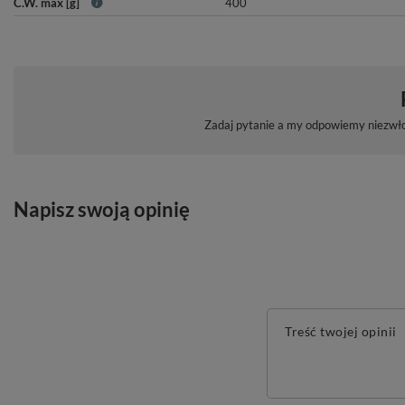
C.W. max [g]
400
Zadaj pytanie a my odpowiemy niezwłoc
Napisz swoją opinię
Treść twojej opinii