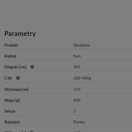
Parametry
Produkt
Wędzisko
Rodzaj
Sum
Długość [cm]
301
C.W.
180-400g
Dł.transp [cm]
150
Waga [g]
600
Sekcje
2
Rękojeść
Pianka