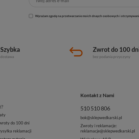
Wyrażam zgodę na przetwarzanie moich dnaych osobowych i otrzymywani
Szybka
Zwrot do 100 dn
dostawa
bez podania przyczyny
Kontakt z Nami
ć?
510 510 806
aty
bok@sklepwedkarski.pl
roty do 100 dni
Zwroty i reklamacje:
reklamacje@sklepwedkarski.pl
syłka reklamacji