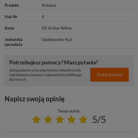
Produkt
Kotwica
Hak Nr
4
Kolor
UV Active Yellow
Jednostka
Opakowanie 4szt
sprzedaży
Potrzebujesz pomocy? Masz pytania?
Zadaj pytanie a my odpowiemy niezwłocznie,
Zadaj pytanie
najciekawsze pytania i odpowiedzi publikując
dla innych.
Napisz swoją opinię
Twoja ocena:
5/5