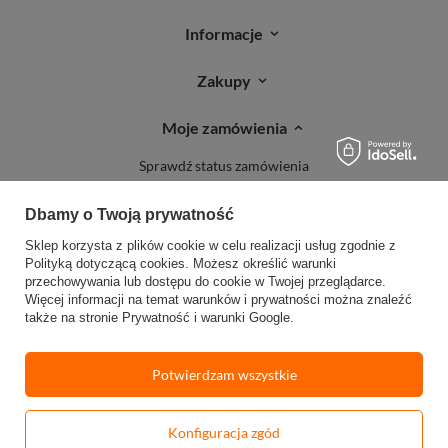
Informacje
Zakupy
Moje zamówienia
Sprawdź status zamówienia
Śledź przesyłkę
Dbamy o Twoją prywatność
Reklamacje
Sklep korzysta z plików cookie w celu realizacji usług zgodnie z
Zwroty
Polityką dotyczącą cookies
. Możesz określić warunki
przechowywania lub dostępu do cookie w Twojej przeglądarce.
Więcej informacji na temat warunków i prywatności można znaleźć
także na stronie
Prywatność i warunki Google
.
Potwierdzam wszystkie
W sklepie prezentujemy ceny brutto (z VAT).
Stawki VAT dla konsumentów z
kraju:
Polska
.
Konfiguracja zgód
-
Dodaj do koszyka
+