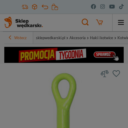
Wstecz
sklepwedkarski.pl
Akcesoria
Haki i kotwice
Kotwi