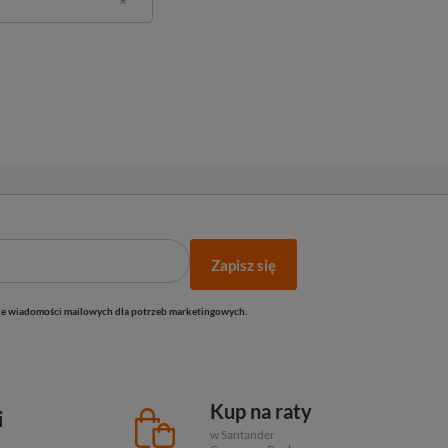
Zapisz się
e wiadomości mailowych dla potrzeb marketingowych.
Kup na raty
i
w Santander