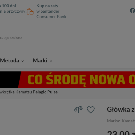
 100 dni
Kup na raty
nia przyczyny!
w Santander
Consumer Bank
Metoda
Marki
wkrętką Kamatsu Pelagic Pulse
Główka z
Marka:
Kamat
23,00 z