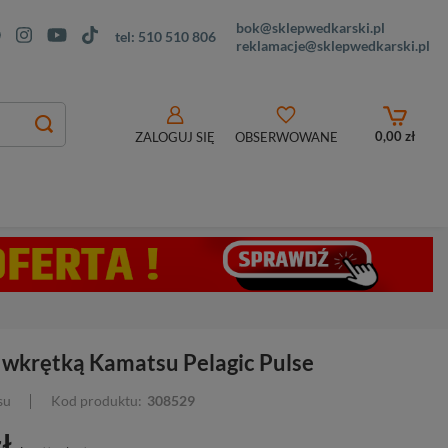
bok@sklepwedkarski.pl
tel:
510 510 806
reklamacje@sklepwedkarski.pl
0,00 zł
ZALOGUJ SIĘ
OBSERWOWANE
 wkrętką Kamatsu Pelagic Pulse
su
Kod produktu:
308529
ł