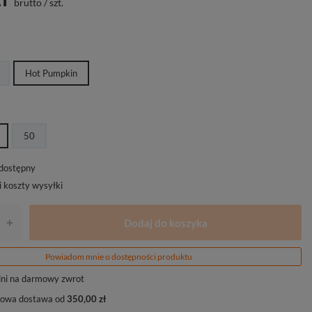
brutto
/
szt.
Hot Pumpkin
50
edostępny
i koszty wysyłki
Dodaj do koszyka
+
Powiadom mnie o dostępności produktu
ni na darmowy zwrot
owa dostawa od
350,00 zł