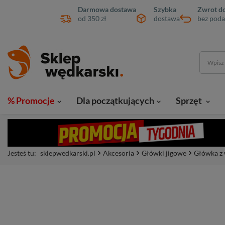
Darmowa dostawa
Szybka
Zwrot do
od 350 zł
dostawa
bez poda
% Promocje
Dla początkujących
Sprzęt
Jesteś tu:
sklepwedkarski.pl
Akcesoria
Główki jigowe
Główka z 