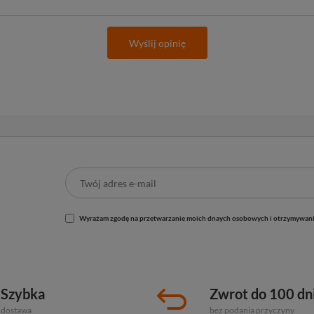
Wyślij opinię
Wyrażam zgodę na przetwarzanie moich dnaych osobowych i otrzymywani
Szybka
Zwrot do 100 dn
dostawa
bez podania przyczyny