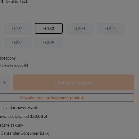
brutto
/
szt.
0.161
0.183
0.204
0.221
0.281
0.309
edostępny
i koszty wysyłki
Dodaj do koszyka
+
Powiadom mnie o dostępności produktu
ni na darmowy zwrot
owa dostawa od
350,00 zł
eczne zakupy
y Santander Consumer Bank