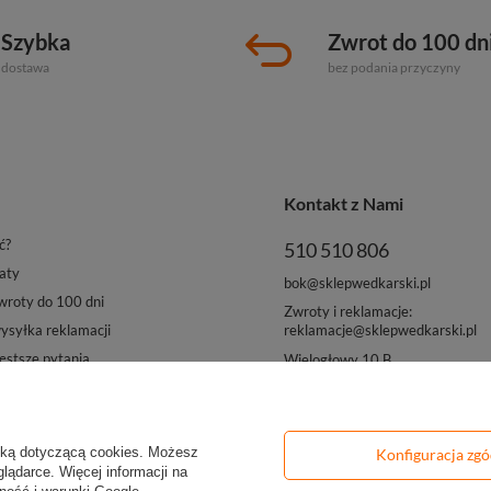
Szybka
Zwrot do 100 dn
dostawa
bez podania przyczyny
Kontakt z Nami
ć?
510 510 806
aty
bok@sklepwedkarski.pl
roty do 100 dni
Zwroty i reklamacje:
reklamacje@sklepwedkarski.pl
syłka reklamacji
ęstsze pytania
Wielogłowy 10 B
33-311 Wielogłowy
yką dotyczącą cookies
. Możesz
Konfiguracja zg
lądarce. Więcej informacji na