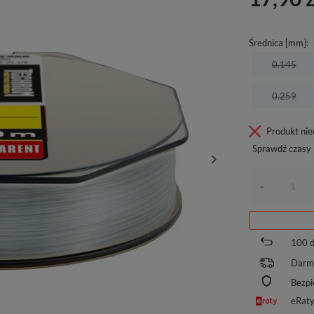
Średnica [mm]
0.145
0.259
Produkt ni
Sprawdź czasy 
-
100
d
Darm
Bezpi
eRat