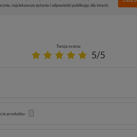
Zadaj p
znie, najciekawsze pytania i odpowiedzi publikując dla innych.
Twoja ocena:
5/5
cie produktu: