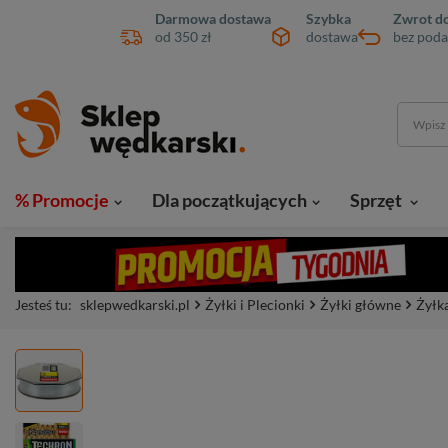
Darmowa dostawa
Szybka
Zwrot do
od 350 zł
dostawa
bez poda
% Promocje
Dla początkujących
Sprzęt
Jesteś tu:
sklepwedkarski.pl
Żyłki i Plecionki
Żyłki główne
Żyłk