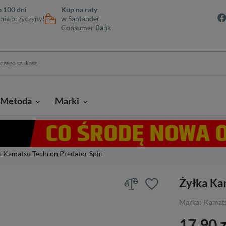
 100 dni
Kup na raty
nia przyczyny!
w Santander
Consumer Bank
Metoda
Marki
a Kamatsu Techron Predator Spin
Żyłka Ka
Marka:
Kamat
17,90 z