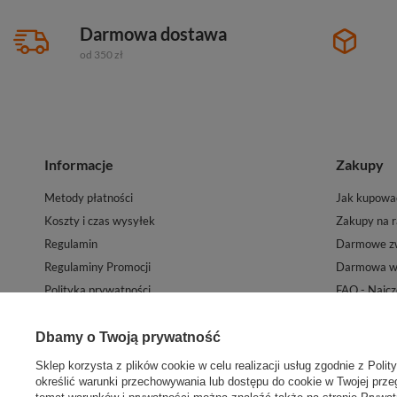
Darmowa dostawa
od 350 zł
Informacje
Zakupy
Metody płatności
Jak kupowa
Koszty i czas wysyłek
Zakupy na r
Regulamin
Darmowe zw
Regulaminy Promocji
Darmowa wy
Polityka prywatności
FAQ - Najcz
Mapa witryny sklepu
Kontakt
Newsletter
Dbamy o Twoją prywatność
Sklep korzysta z plików cookie w celu realizacji usług zgodnie z
Polit
określić warunki przechowywania lub dostępu do cookie w Twojej przeg