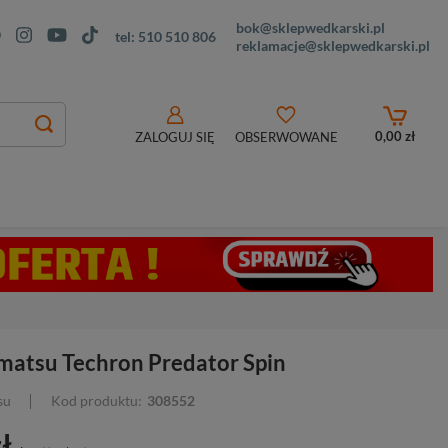
bok@sklepwedkarski.pl
tel:
510 510 806
reklamacje@sklepwedkarski.pl
0,00 zł
ZALOGUJ SIĘ
OBSERWOWANE
matsu Techron Predator Spin
su
Kod produktu:
308552
ł