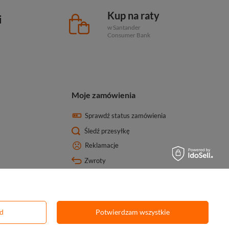
Kup na raty
i
w Santander
Consumer Bank
Moje zamówienia
Sprawdź status zamówienia
Śledź przesyłkę
Reklamacje
Zwroty
ód
Potwierdzam wszystkie