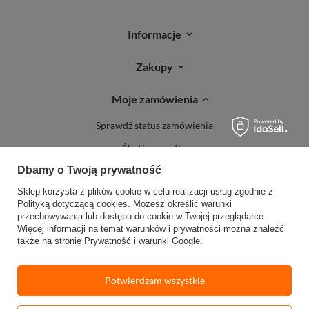
Informacje
Zakupy
Moje zamówienia
Sprawdź status zamówienia
Śledź przesyłkę
Dbamy o Twoją prywatność
Reklamacje
Sklep korzysta z plików cookie w celu realizacji usług zgodnie z
Zwroty
Polityką dotyczącą cookies
. Możesz określić warunki
przechowywania lub dostępu do cookie w Twojej przeglądarce.
Więcej informacji na temat warunków i prywatności można znaleźć
także na stronie
Prywatność i warunki Google
.
Potwierdzam wszystkie
W sklepie prezentujemy ceny brutto (z VAT).
Stawki VAT dla konsumentów z
kraju:
Polska
.