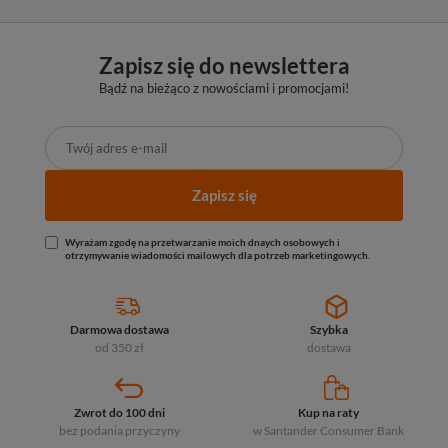
Zapisz się do newslettera
Bądź na bieżąco z nowościami i promocjami!
Zapisz się
Wyrażam zgodę na przetwarzanie moich dnaych osobowych i
otrzymywanie wiadomości mailowych dla potrzeb marketingowych.
Darmowa dostawa
Szybka
od 350 zł
dostawa
Zwrot do 100 dni
Kup na raty
bez podania przyczyny
w Santander
Consumer Bank