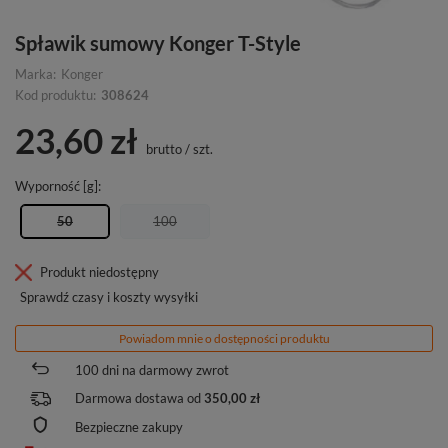
Spławik sumowy Konger T-Style
Marka:
Konger
Kod produktu:
308624
23,60 zł
brutto
/
szt.
Wyporność [g]
50
100
Produkt niedostępny
Sprawdź czasy i koszty wysyłki
Powiadom mnie o dostępności produktu
100
dni na darmowy zwrot
Darmowa dostawa od
350,00 zł
Bezpieczne zakupy