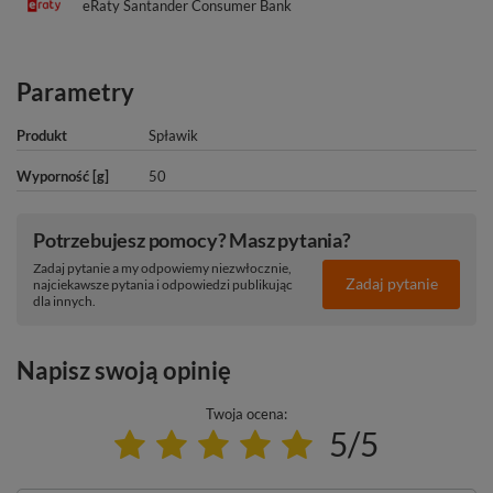
eRaty Santander Consumer Bank
Parametry
Produkt
Spławik
Wyporność [g]
50
Potrzebujesz pomocy? Masz pytania?
Zadaj pytanie a my odpowiemy niezwłocznie,
Zadaj pytanie
najciekawsze pytania i odpowiedzi publikując
dla innych.
Napisz swoją opinię
Twoja ocena:
5/5