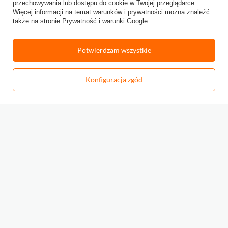
przechowywania lub dostępu do cookie w Twojej przeglądarce.
Twoje imię
Więcej informacji na temat warunków i prywatności można znaleźć
także na stronie
Prywatność i warunki Google
.
Twój email
Potwierdzam wszystkie
Wyślij opinię
Konfiguracja zgód
-
Dodaj do koszyka
+
Zapisz się do newslettera
Bądź na bieżąco z nowościami i promocjami!
Zapisz się