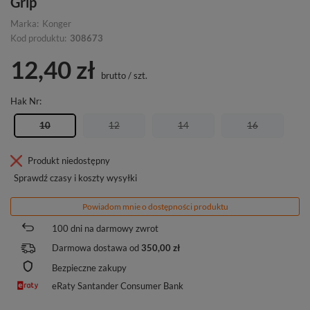
Grip
Marka:
Konger
Kod produktu:
308673
12,40 zł
brutto
/
szt.
Hak Nr
10
12
14
16
Produkt niedostępny
Sprawdź czasy i koszty wysyłki
Powiadom mnie o dostępności produktu
100
dni na darmowy zwrot
Darmowa dostawa od
350,00 zł
Bezpieczne zakupy
eRaty Santander Consumer Bank