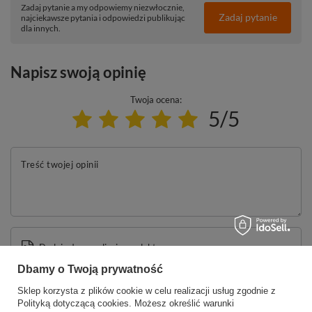
Zadaj pytanie a my odpowiemy niezwłocznie,
Zadaj pytanie
najciekawsze pytania i odpowiedzi publikując
dla innych.
Napisz swoją opinię
Twoja ocena:
5/5
Treść twojej opinii
Dodaj własne zdjęcie produktu:
Dbamy o Twoją prywatność
Sklep korzysta z plików cookie w celu realizacji usług zgodnie z
Polityką dotyczącą cookies
. Możesz określić warunki