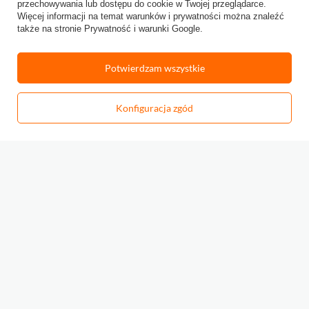
przechowywania lub dostępu do cookie w Twojej przeglądarce.
Więcej informacji na temat warunków i prywatności można znaleźć
także na stronie
Prywatność i warunki Google
.
Twój email
Potwierdzam wszystkie
Wyślij opinię
Konfiguracja zgód
-
Dodaj do koszyka
+
Zapisz się do newslettera
Bądź na bieżąco z nowościami i promocjami!
Zapisz się
Wyrażam zgodę na przetwarzanie moich dnaych osobowych i