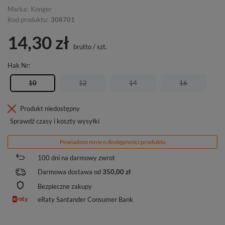
Marka:
Konger
Kod produktu:
308701
14,30 zł
brutto
/
szt.
Hak Nr
10
12
14
16
Produkt niedostępny
Sprawdź czasy i koszty wysyłki
Powiadom mnie o dostępności produktu
100
dni na darmowy zwrot
Darmowa dostawa od
350,00 zł
Bezpieczne zakupy
eRaty Santander Consumer Bank