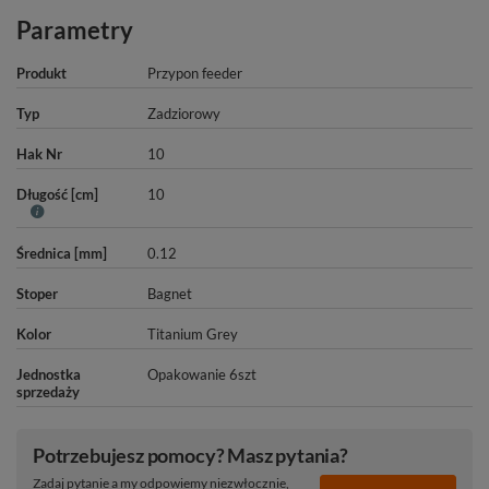
Parametry
Produkt
Przypon feeder
Typ
Zadziorowy
Hak Nr
10
Długość [cm]
10
Średnica [mm]
0.12
Stoper
Bagnet
Kolor
Titanium Grey
Jednostka
Opakowanie 6szt
sprzedaży
Potrzebujesz pomocy? Masz pytania?
Zadaj pytanie a my odpowiemy niezwłocznie,