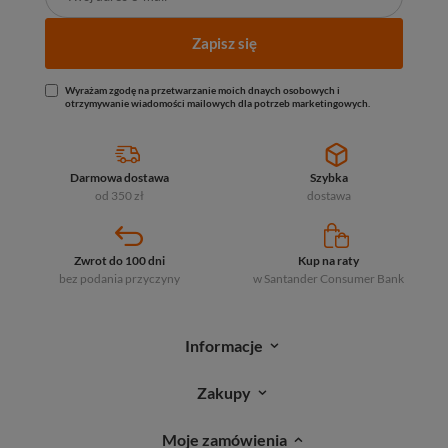
Zapisz się
Wyrażam zgodę na przetwarzanie moich dnaych osobowych i
otrzymywanie wiadomości mailowych dla potrzeb marketingowych.
Darmowa dostawa
Szybka
od 350 zł
dostawa
Zwrot do 100 dni
Kup na raty
bez podania przyczyny
w Santander
Consumer Bank
Informacje
Zakupy
Moje zamówienia