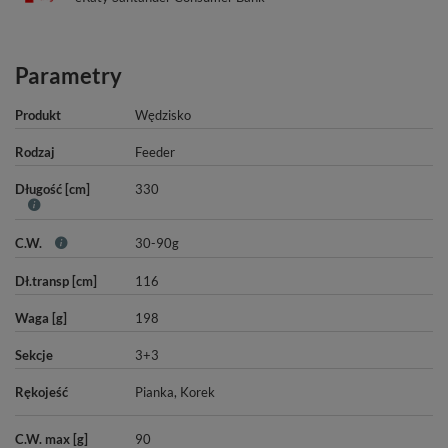
Parametry
Produkt
Wędzisko
Rodzaj
Feeder
Długość [cm]
330
C.W.
30-90g
Dł.transp [cm]
116
Waga [g]
198
Sekcje
3+3
Rękojeść
Pianka
,
Korek
C.W. max [g]
90