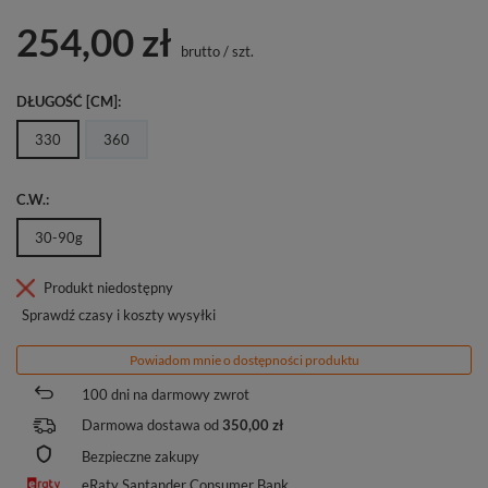
254,00 zł
brutto
/
szt.
DŁUGOŚĆ [CM]
330
360
C.W.
30-90g
Produkt niedostępny
Sprawdź czasy i koszty wysyłki
Powiadom mnie o dostępności produktu
100
dni na darmowy zwrot
Darmowa dostawa od
350,00 zł
Bezpieczne zakupy
eRaty Santander Consumer Bank