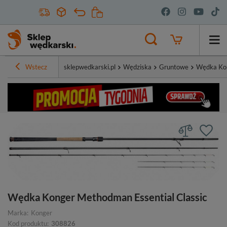
Wstecz
sklepwedkarski.pl
Wędziska
Gruntowe
Wędka Kon
Wędka Konger Methodman Essential Classic
Marka:
Konger
Kod produktu:
308826